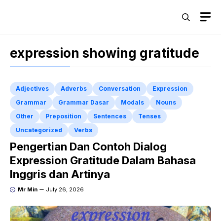
Skip
M
to
content
expression showing gratitude
Adjectives
Adverbs
Conversation
Expression
Grammar
Grammar Dasar
Modals
Nouns
Other
Preposition
Sentences
Tenses
Uncategorized
Verbs
Pengertian Dan Contoh Dialog
Expression Gratitude Dalam Bahasa
Inggris dan Artinya
Mr Min
July 26, 2026