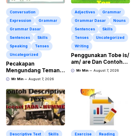
Conversation
Adjectives
Grammar
Expression
Grammar
Grammar Dasar
Nouns
Grammar Dasar
Sentences
Skills
Sentences
Skills
Tenses
Uncategorized
Speaking
Tenses
Writing
Uncategorized
Penggunakan Tobe is/
am/ are Dan Contoh
Pecakapan
Kalimat Bahasa
Mengundang Teman
Mr Min
August 7, 2026
Inggris dalam Bentuk
ke Acara Pesta Ulang
Mr Min
August 7, 2026
Simple Present Tense
Tahun “Birthday
Invitation” Dalam
Bahasa Inggris
Descriptive Text
Skills
Exercise
Reading