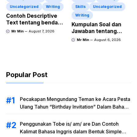
Uncategorized
Writing
Skills
Uncategorized
Contoh Descriptive
Writing
Text tentang benda
Kumpulan Soal dan
“Diecast JADA –
Jawaban tentang
Mr Min
August 7, 2026
HUMMER”
Report Text Terbaru
Mr Min
August 6, 2026
Popular Post
Pecakapan Mengundang Teman ke Acara Pesta
Ulang Tahun “Birthday Invitation” Dalam Bahasa
Inggris
Penggunakan Tobe is/ am/ are Dan Contoh
Kalimat Bahasa Inggris dalam Bentuk Simple