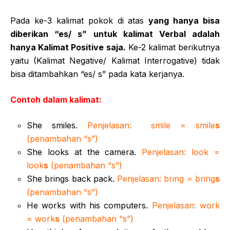
Pada ke-3 kalimat pokok di atas
yang hanya bisa
diberikan “es/ s” untuk kalimat Verbal adalah
hanya Kalimat Positive saja.
Ke-2 kalimat berikutnya
yaitu (Kalimat Negative/ Kalimat Interrogative) tidak
bisa ditambahkan “es/ s” pada kata kerjanya.
Contoh dalam kalimat:
She smiles.
Penjelasan: smile = smile
s
(penambahan “s”)
She looks at the camera.
Penjelasan: look =
look
s
(penambahan “s”)
She brings back pack.
Penjelasan: bring = bring
s
(penambahan “s”)
He works with his computers.
Penjelasan: work
= work
s
(penambahan “s”)