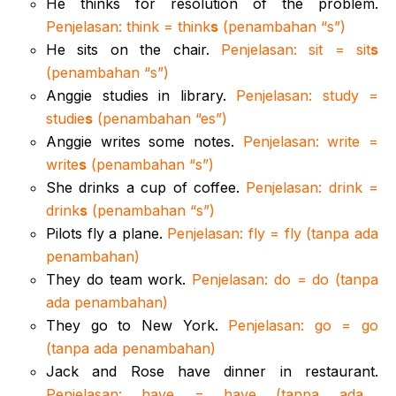
He thinks for resolution of the problem.
Penjelasan: think = think
s
(penambahan “s”)
He sits on the chair.
Penjelasan: sit = sit
s
(penambahan “s”)
Anggie studies in library.
Penjelasan: study =
studie
s
(penambahan “es”)
Anggie writes some notes.
Penjelasan: write =
write
s
(penambahan “s”)
She drinks a cup of coffee.
Penjelasan: drink =
drink
s
(penambahan “s”)
Pilots fly a plane.
Penjelasan: fly = fly (tanpa ada
penambahan)
They do team work.
Penjelasan: do = do (tanpa
ada penambahan)
They go to New York.
Penjelasan: go = go
(tanpa ada penambahan)
Jack and Rose have dinner in restaurant.
Penjelasan: have = have (tanpa ada