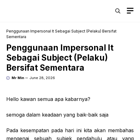
Skip
M
to
content
Penggunaan Impersonal It Sebagai Subject (Pelaku) Bersifat
Sementara
Penggunaan Impersonal It
Sebagai Subject (Pelaku)
Bersifat Sementara
Mr Min
June 28, 2026
Hello kawan semua apa kabarnya?
semoga dalam keadaan yang baik-baik saja
Pada kesempatan pada hari ini kita akan membahas
mengenai sebuah subjek pendahulu atau yang