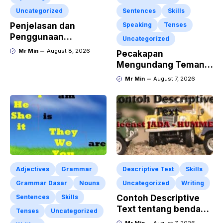
Uncategorized
Sentences
Skills
Penjelasan dan
Speaking
Tenses
Penggunaan
Uncategorized
“Expressing
Mr Min
August 8, 2026
Pecakapan
Sympathy” Lengkap
Mengundang Teman
dengan Contoh Dialog
ke Acara Pesta Ulang
Mr Min
August 7, 2026
dan Artinya
Tahun “Birthday
Invitation” Dalam
Bahasa Inggris
Adjectives
Grammar
Descriptive Text
Skills
Grammar Dasar
Nouns
Uncategorized
Writing
Sentences
Skills
Contoh Descriptive
Text tentang benda
Tenses
Uncategorized
“Diecast JADA –