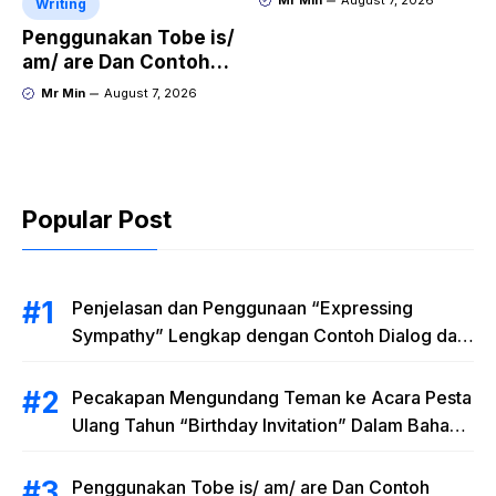
Mr Min
August 7, 2026
Writing
HUMMER”
Penggunakan Tobe is/
am/ are Dan Contoh
Kalimat Bahasa
Mr Min
August 7, 2026
Inggris dalam Bentuk
Simple Present Tense
Popular Post
Penjelasan dan Penggunaan “Expressing
Sympathy” Lengkap dengan Contoh Dialog dan
Artinya
Pecakapan Mengundang Teman ke Acara Pesta
Ulang Tahun “Birthday Invitation” Dalam Bahasa
Inggris
Penggunakan Tobe is/ am/ are Dan Contoh