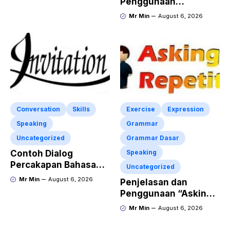
Penggunaan
“Expressing Certainty
Mr Min
August 6, 2026
and Uncertainty”
Lengkap
Conversation
Skills
Exercise
Expression
Speaking
Grammar
Uncategorized
Grammar Dasar
Contoh Dialog
Speaking
Percakapan Bahasa
Uncategorized
Inggris tentang
Mr Min
August 6, 2026
Penjelasan dan
Invitation “Blues
Penggunaan “Asking
Concert” dan Artinya
for Repetition”
Mr Min
August 6, 2026
Lengkap dengan
Contoh Dialog dan