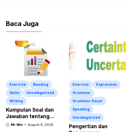
Baca Juga
Exercise
Reading
Exercise
Expression
Skills
Uncategorized
Grammar
Writing
Grammar Dasar
Kumpulan Soal dan
Speaking
Jawaban tentang
Uncategorized
Report Text Terbaru
Mr Min
August 6, 2026
Pengertian dan