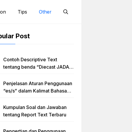
ion
Tips
Other
ular Post
Contoh Descriptive Text
tentang benda “Diecast JADA –
HUMMER”
Penjelasan Aturan Penggunaan
“es/s” dalam Kalimat Bahasa
Inggris
Kumpulan Soal dan Jawaban
tentang Report Text Terbaru
Pengertian dan Penggunaan