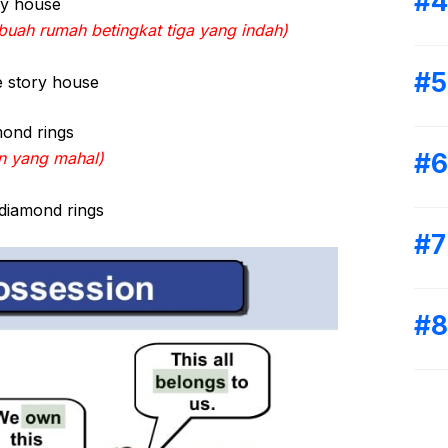
ry house
buah rumah betingkat tiga yang indah)
ee story house
ond rings
an yang mahal)
diamond rings