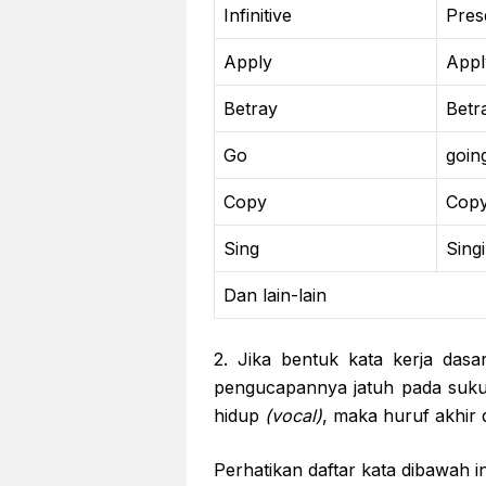
Infinitive
Pres
Apply
Appl
Betray
Betr
Go
goin
Copy
Copy
Sing
Sing
Dan lain-lain
2. Jika bentuk kata kerja dasa
pengucapannya jatuh pada suku 
hidup
(vocal)
, maka huruf akhir 
Perhatikan daftar kata dibawah in