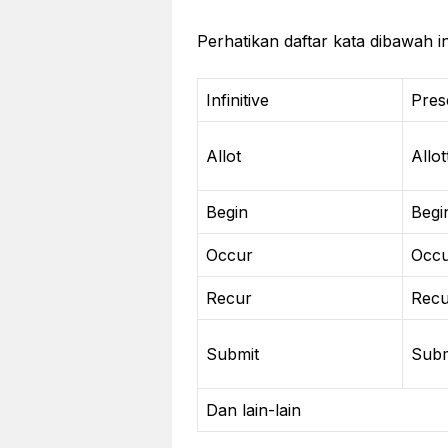
Perhatikan daftar kata dibawah in
Infinitive
Pres
Allot
Allot
Begin
Begi
Occur
Occu
Recur
Recu
Submit
Subm
Dan lain-lain