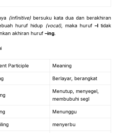
rnya
(infinitive)
bersuku kata dua dan berakhiran
sebuah huruf hidup
(vocal)
, maka huruf
–l
tidak
ankan akhiran huruf
–ing
.
i
ent Participle
Meaning
ng
Berlayar, berangkat
Menutup, menyegel,
ing
membubuhi segl
ing
Menunggu
ling
menyerbu