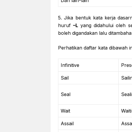
Dan lain-lain
5. Jika bentuk kata kerja dasa
huruf
–L
yang didahului oleh 
boleh digandakan lalu ditambah
Perhatikan daftar kata dibawah in
Infinitive
Pres
Sail
Saili
Seal
Seal
Wait
Wait
Assail
Assai