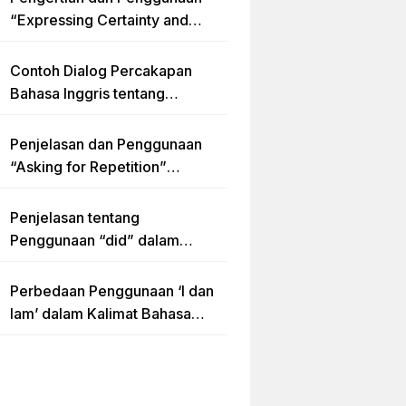
“Expressing Certainty and
Uncertainty” Lengkap
Contoh Dialog Percakapan
Bahasa Inggris tentang
Invitation “Blues Concert” dan
Artinya
Penjelasan dan Penggunaan
“Asking for Repetition”
Lengkap dengan Contoh Dialog
dan Latihan Soal
Penjelasan tentang
Penggunaan “did” dalam
Kalimat Simple Past Tense
Perbedaan Penggunaan ‘I dan
Iam’ dalam Kalimat Bahasa
Inggris