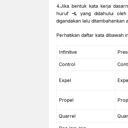
4.Jika bentuk kata kerja dasa
huruf
–L
yang didahului oleh
digandakan lalu ditambahankan 
Perhatikan daftar kata dibawah in
Infinitive
Pres
Control
Cont
Expel
Expe
Propel
Prop
Quarrel
Quar