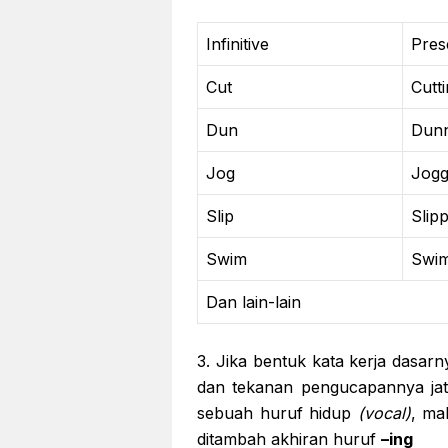
Infinitive
Pres
Cut
Cutt
Dun
Dunn
Jog
Jogg
Slip
Slip
Swim
Swi
Dan lain-lain
3. Jika bentuk kata kerja dasar
dan tekanan pengucapannya jatu
sebuah huruf hidup
(vocal)
, ma
ditambah akhiran huruf
–ing