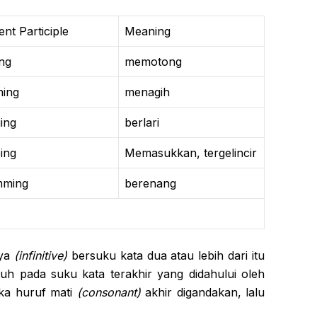
ent Participle
Meaning
ing
memotong
ing
menagih
ing
berlari
ping
Memasukkan, tergelincir
mming
berenang
nya
(infinitive)
bersuku kata dua atau lebih dari itu
h pada suku kata terakhir yang didahului oleh
ka huruf mati
(consonant)
akhir digandakan, lalu