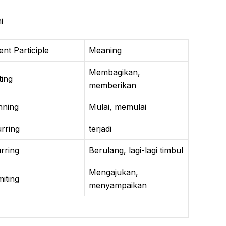
i
ent Participle
Meaning
Membagikan,
ting
memberikan
nning
Mulai, memulai
rring
terjadi
rring
Berulang, lagi-lagi timbul
Mengajukan,
iting
menyampaikan