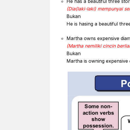
He has a beautiful three sto
(Dia(laki-laki) mempunyai se
Bukan
He is hasing a beautiful thr
Martha owns expensive diam
(Martha nemiliki cincin berli
Bukan
Martha is owning expensive 