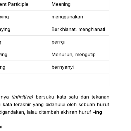
ent Participle
Meaning
ying
menggunakan
aying
Berkhianat, menghianati
g
perrgi
ing
Menurun, mengutip
ing
bernyanyi
rnya
(infinitive)
bersuku kata satu dan tekanan
kata terakhir yang didahului oleh sebuah huruf
digandakan, lalau ditambah akhiran huruf
–ing
i