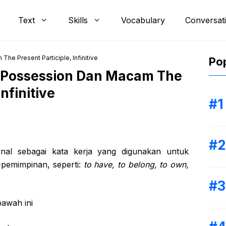
Text
Skills
Vocabulary
Conversat
he Present Participle, Infinitive
Pop
f Possession Dan Macam The
Infinitive
nal sebagai kata kerja yang digunakan untuk
pemimpinan, seperti:
to have, to belong, to own,
bawah ini