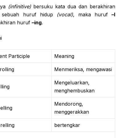
rnya
(infinitive)
bersuku kata dua dan berakhiran
 sebuah huruf hidup
(vocal)
, maka huruf
–l
akhiran huruf
–ing
.
i
ent Participle
Meaning
rolling
Menmeriksa, mengawasi
Mengeluarkan,
lling
menghembuskan
Mendorong,
elling
menggerakkan
relling
bertengkar