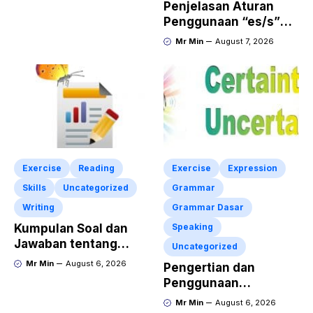
Penjelasan Aturan
Penggunaan “es/s”
dalam Kalimat Bahasa
Mr Min
August 7, 2026
Inggris
Exercise
Reading
Exercise
Expression
Skills
Uncategorized
Grammar
Writing
Grammar Dasar
Kumpulan Soal dan
Speaking
Jawaban tentang
Uncategorized
Report Text Terbaru
Mr Min
August 6, 2026
Pengertian dan
Penggunaan
“Expressing Certainty
Mr Min
August 6, 2026