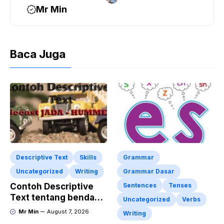
Mr Min
Baca Juga
Descriptive Text
Skills
Grammar
Uncategorized
Writing
Grammar Dasar
Contoh Descriptive
Sentences
Tenses
Text tentang benda
Uncategorized
Verbs
“Diecast JADA –
Mr Min
August 7, 2026
Writing
HUMMER”