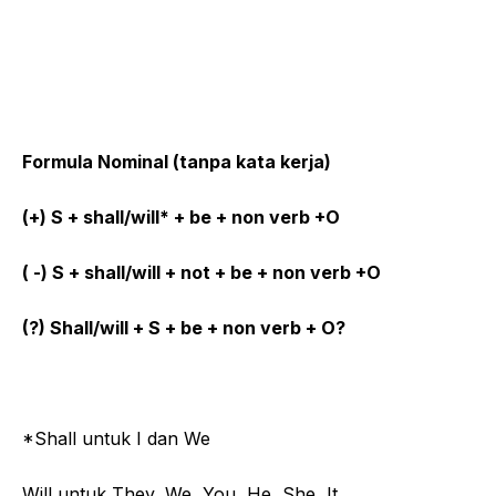
Formula Nominal (tanpa kata kerja)
(+) S + shall/will* + be + non verb +O
( -) S + shall/will + not + be + non verb +O
(?) Shall/will + S + be + non verb + O?
*Shall untuk I dan We
Will untuk They, We, You, He, She, It