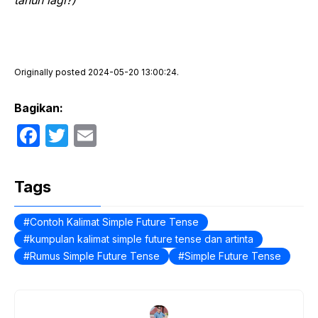
Originally posted 2024-05-20 13:00:24.
Bagikan:
F
T
E
a
w
m
c
itt
ail
Tags
e
er
b
Contoh Kalimat Simple Future Tense
kumpulan kalimat simple future tense dan artinta
o
Rumus Simple Future Tense
Simple Future Tense
o
k