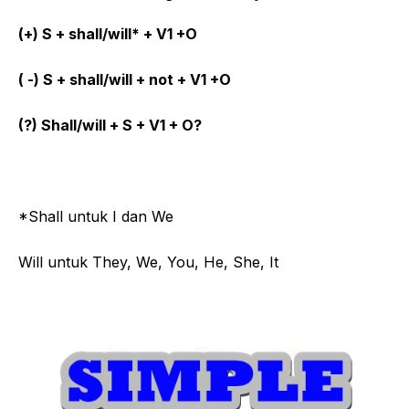
(+) S + shall/will* + V1 +O
( -) S + shall/will + not + V1 +O
(?) Shall/will + S + V1 + O?
*Shall untuk I dan We
Will untuk They, We, You, He, She, It