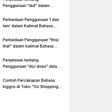
Penggunaan “did” dalam
Kalimat Simple Past Tense
Perbedaan Penggunaan ‘I dan
Iam’ dalam Kalimat Bahasa
Inggris
Perbedaan Penggunaan “this/
that” dalam kalimat Bahasa
Inggris Lengkap dengan
Contoh Kalimat
Penjelasan tentang
Penggunaan “do/ does” dalam
Kalimat Simple Present Tense
Contoh Percakapan Bahasa
Inggris di Toko “Go Shopping”
Beserta Penjelasannya