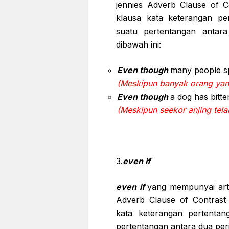
jennies Adverb Clause of C
klausa kata keterangan p
suatu pertentangan antara
dibawah ini:
Even though
many people sp
(Meskipun banyak orang yang
Even though
a dog has bitte
(Meskipun seekor anjing tela
3.
even if
even if
yang mempunyai arti
Adverb Clause of Contrast 
kata keterangan pertenta
pertentangan antara dua peri