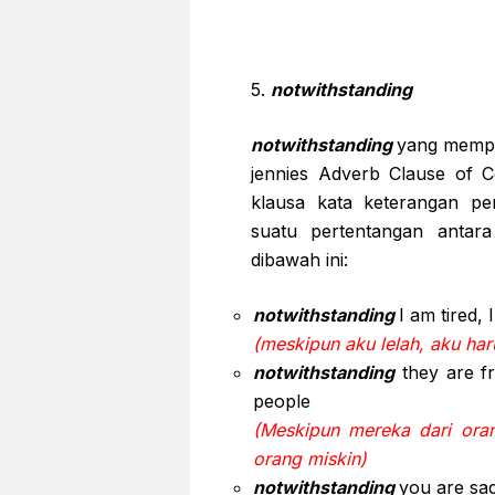
5.
notwithstanding
notwithstanding
yang mempu
jennies Adverb Clause of C
klausa kata keterangan p
suatu pertentangan antara
dibawah ini:
notwithstanding
I am tired,
(meskipun aku lelah, aku ha
notwithstanding
they are fr
people
(Meskipun mereka dari ora
orang miskin)
notwithstanding
you are sad