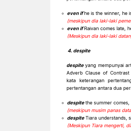
even if
he is the winner, he 
(meskipun dia laki-laki pem
even if
Raivan comes late, he
(Meskipun dia laki-laki datang
4. despite
despite
yang mempunyai art
Adverb Clause of Contrast 
kata keterangan pertenta
pertentangan antara dua peri
despite
the summer comes, I 
(meskipun musim panas data
despite
Tiara understands, s
(Meskipun Tiara mengerti, d