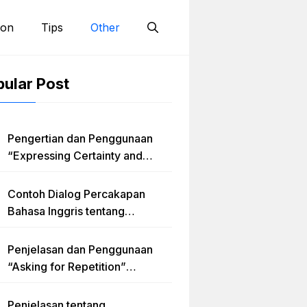
ion
Tips
Other
ular Post
Pengertian dan Penggunaan
“Expressing Certainty and
Uncertainty” Lengkap
Contoh Dialog Percakapan
Bahasa Inggris tentang
Invitation “Blues Concert” dan
Artinya
Penjelasan dan Penggunaan
“Asking for Repetition”
Lengkap dengan Contoh Dialog
dan Latihan Soal
Penjelasan tentang