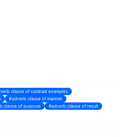
verb clause of contrast examples
e
adverb clause of manner
b clause of purpose
adverb clause of result