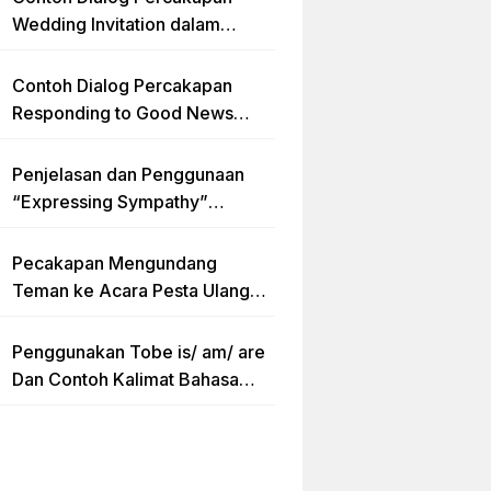
Wedding Invitation dalam
Bahasa Inggris dan Penjelasan
Terlengkap
Contoh Dialog Percakapan
Responding to Good News
dengan Penjelasan Materi dan
Latihan Soal Terlengkap
Penjelasan dan Penggunaan
“Expressing Sympathy”
Lengkap dengan Contoh Dialog
dan Artinya
Pecakapan Mengundang
Teman ke Acara Pesta Ulang
Tahun “Birthday Invitation”
Dalam Bahasa Inggris
Penggunakan Tobe is/ am/ are
Dan Contoh Kalimat Bahasa
Inggris dalam Bentuk Simple
Present Tense