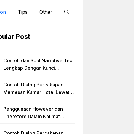
ion
Tips
Other
ular Post
Contoh dan Soal Narrative Text
Lengkap Dengan Kunci
Jawaban
Contoh Dialog Percakapan
Memesan Kamar Hotel Lewat
Telephone Dalam Bahasa
Inggris
Penggunaan However dan
Therefore Dalam Kalimat
Bahasa Inggris Lengkap
Dengan Latihan Soal
Contoh Dialog Percakapan