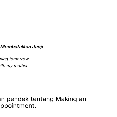
Membatalkan Janji
aning tomorrow.
with my mother.
n pendek tentang Making an
ppointment.