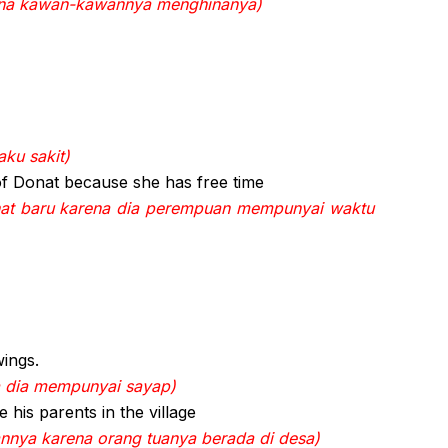
rena kawan-kawannya menghinanya)
aku sakit)
f Donat because she has free time
nat baru karena dia perempuan mempunyai waktu
wings.
a dia mempunyai sayap)
e his parents in the village
nnya karena orang tuanya berada di desa)