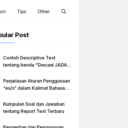
ion
Tips
Other
ular Post
Contoh Descriptive Text
tentang benda “Diecast JADA –
HUMMER”
Penjelasan Aturan Penggunaan
“es/s” dalam Kalimat Bahasa
Inggris
Kumpulan Soal dan Jawaban
tentang Report Text Terbaru
Pengertian dan Penggunaan