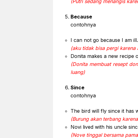
(Putri sedang menangis ka
Because
contohnya
I can not go because I am ill.
(aku tidak bisa pergi karena 
Donita makes a new recipe o
(Donita membuat resept do
luang)
Since
contohnya
The bird will fly since it has 
(Burung akan terbang karen
Novi lived with his uncle sinc
(Nove tinggal bersama pama