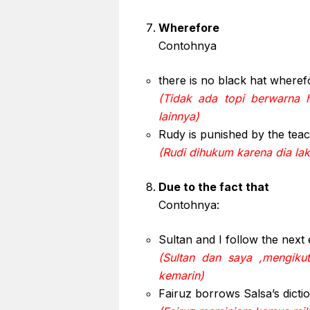
Wherefore
Contohnya
there is no black hat where
(Tidak ada topi berwarna 
lainnya)
Rudy is punished by the tea
(Rudi dihukum karena dia laki-
Due to the fact that
Contohnya:
Sultan and I follow the next
(Sultan dan saya ,mengikuti
kemarin)
Fairuz borrows Salsa’s dictio