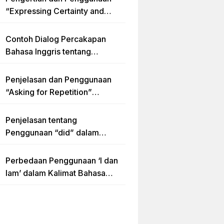
“Expressing Certainty and
Uncertainty” Lengkap
Contoh Dialog Percakapan
Bahasa Inggris tentang
Invitation “Blues Concert” dan
Artinya
Penjelasan dan Penggunaan
“Asking for Repetition”
Lengkap dengan Contoh Dialog
dan Latihan Soal
Penjelasan tentang
Penggunaan “did” dalam
Kalimat Simple Past Tense
Perbedaan Penggunaan ‘I dan
Iam’ dalam Kalimat Bahasa
Inggris