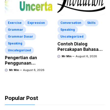
Exercise
Expression
Conversation
Skills
Grammar
Speaking
Grammar Dasar
Uncategorized
Speaking
Contoh Dialog
Percakapan Bahasa
Uncategorized
Inggris tentang
Mr Min
August 6, 2026
Pengertian dan
Invitation “Blues
Penggunaan
Concert” dan Artinya
“Expressing Certainty
Mr Min
August 6, 2026
and Uncertainty”
Lengkap
Popular Post