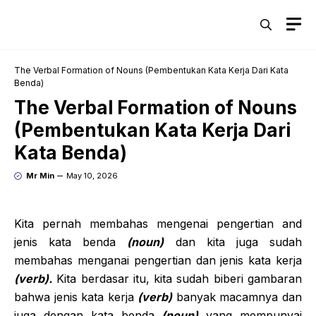
Skip
M
to
content
The Verbal Formation of Nouns (Pembentukan Kata Kerja Dari Kata
Benda)
The Verbal Formation of Nouns
(Pembentukan Kata Kerja Dari
Kata Benda)
Mr Min
May 10, 2026
Kita pernah membahas mengenai pengertian and
jenis kata benda
(noun)
dan kita juga sudah
membahas menganai pengertian dan jenis kata kerja
(verb).
Kita berdasar itu, kita sudah biberi gambaran
bahwa jenis kata kerja
(verb)
banyak macamnya dan
juga dengan kata benda
(noun)
yang mempunyai