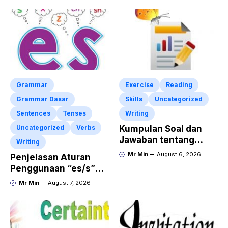
Grammar
Exercise
Reading
Grammar Dasar
Skills
Uncategorized
Sentences
Tenses
Writing
Uncategorized
Verbs
Kumpulan Soal dan
Jawaban tentang
Writing
Report Text Terbaru
Mr Min
August 6, 2026
Penjelasan Aturan
Penggunaan “es/s”
dalam Kalimat Bahasa
Mr Min
August 7, 2026
Inggris