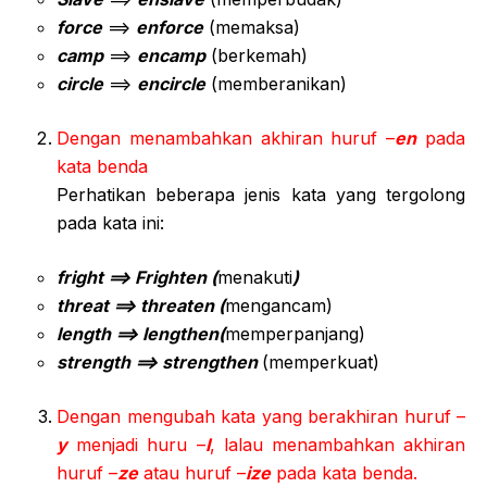
force
==>
enforce
(memaksa)
camp
==>
encamp
(berkemah)
circle
==>
encircle
(memberanikan)
Dengan menambahkan akhiran huruf –
en
pada
kata benda
Perhatikan beberapa jenis kata yang tergolong
pada kata ini:
fright ==> Frighten (
menakuti
)
threat ==> threaten (
mengancam)
length ==> lengthen(
memperpanjang)
strength ==> strengthen
(memperkuat)
Dengan mengubah kata yang berakhiran huruf –
y
menjadi huru –
I
, lalau menambahkan akhiran
huruf –
ze
atau huruf –
ize
pada kata benda.