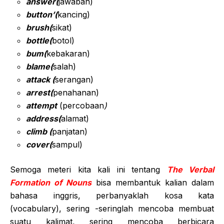
answer(
jawaban)
button’(
kancing)
brush(
sikat)
bottle(
botol)
bum(
kebakaran)
blame(
salah)
attack (
serangan)
arrest(
penahanan)
attempt
(percobaan
)
address(
alamat)
climb (
panjatan)
cover(
sampul)
Semoga meteri kita kali ini tentang
The Verbal
Formation of Nouns
bisa membantuk kalian dalam
bahasa inggris, perbanyaklah kosa kata
(vocabulary), sering -seringlah mencoba membuat
suatu kalimat, sering mencoba berbicara