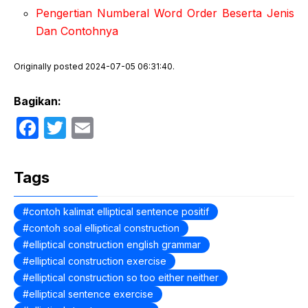
Pengertian Numberal Word Order Beserta Jenis
Dan Contohnya
Originally posted 2024-07-05 06:31:40.
Bagikan:
F
T
E
a
w
m
c
itt
ail
Tags
e
er
b
contoh kalimat elliptical sentence positif
contoh soal elliptical construction
o
elliptical construction english grammar
o
elliptical construction exercise
k
elliptical construction so too either neither
elliptical sentence exercise