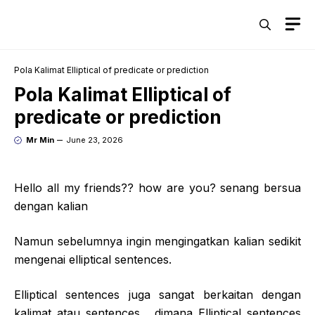
Skip
M
to
content
Pola Kalimat Elliptical of predicate or prediction
Pola Kalimat Elliptical of
predicate or prediction
Mr Min
June 23, 2026
Hello all my friends?? how are you? senang bersua
dengan kalian
Namun sebelumnya ingin mengingatkan kalian sedikit
mengenai elliptical sentences.
Elliptical sentences juga sangat berkaitan dengan
kalimat atau sentences , dimana Elliptical sentences