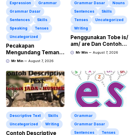
Expression
Grammar
Grammar Dasar
Nouns
Grammar Dasar
Sentences
Skills
Sentences
Skills
Tenses
Uncategorized
Speaking
Tenses
Writing
Uncategorized
Penggunakan Tobe is/
am/ are Dan Contoh
Pecakapan
Kalimat Bahasa
Mengundang Teman
Mr Min
August 7, 2026
Inggris dalam Bentuk
ke Acara Pesta Ulang
Mr Min
August 7, 2026
Simple Present Tense
Tahun “Birthday
Invitation” Dalam
Bahasa Inggris
Descriptive Text
Skills
Grammar
Uncategorized
Writing
Grammar Dasar
Contoh Descriptive
Sentences
Tenses