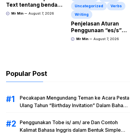
Text tentang benda
Uncategorized
Verbs
“Diecast JADA –
Mr Min
August 7, 2026
Writing
HUMMER”
Penjelasan Aturan
Penggunaan “es/s”
dalam Kalimat Bahasa
Mr Min
August 7, 2026
Inggris
Popular Post
Pecakapan Mengundang Teman ke Acara Pesta
Ulang Tahun “Birthday Invitation” Dalam Bahasa
Inggris
Penggunakan Tobe is/ am/ are Dan Contoh
Kalimat Bahasa Inggris dalam Bentuk Simple