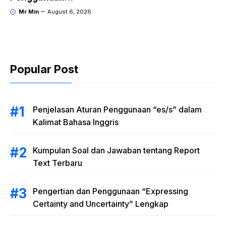
Concert” dan Artinya
“Expressing Certainty
Mr Min
August 6, 2026
and Uncertainty”
Lengkap
Popular Post
Penjelasan Aturan Penggunaan “es/s” dalam
Kalimat Bahasa Inggris
Kumpulan Soal dan Jawaban tentang Report
Text Terbaru
Pengertian dan Penggunaan “Expressing
Certainty and Uncertainty” Lengkap