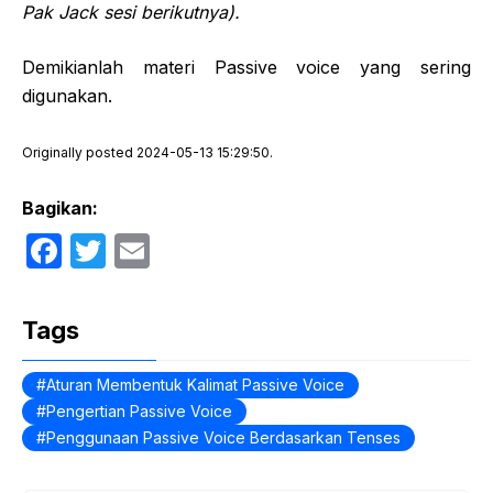
Pak Jack sesi berikutnya).
Demikianlah materi Passive voice yang sering
digunakan.
Originally posted 2024-05-13 15:29:50.
Bagikan:
F
T
E
a
w
m
c
itt
ail
Tags
e
er
b
Aturan Membentuk Kalimat Passive Voice
Pengertian Passive Voice
o
Penggunaan Passive Voice Berdasarkan Tenses
o