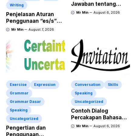
Jawaban tentang
Writing
Report Text Terbaru
Mr Min
August 6, 2026
Penjelasan Aturan
Penggunaan “es/s”
dalam Kalimat Bahasa
Mr Min
August 7, 2026
Inggris
Exercise
Expression
Conversation
Skills
Grammar
Speaking
Grammar Dasar
Uncategorized
Speaking
Contoh Dialog
Percakapan Bahasa
Uncategorized
Inggris tentang
Mr Min
August 6, 2026
Pengertian dan
Invitation “Blues
Penggunaan