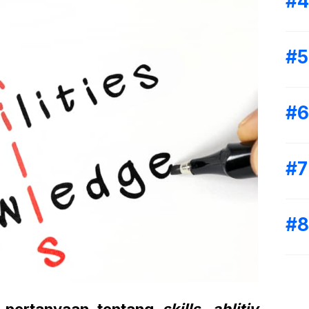
h pertanyaan tentang
skills, ablitiy