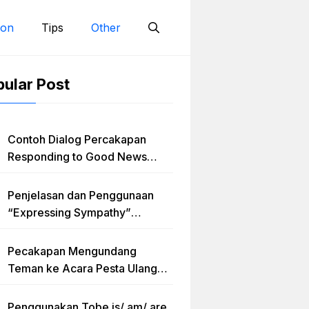
ion
Tips
Other
ular Post
Contoh Dialog Percakapan
Responding to Good News
dengan Penjelasan Materi dan
Latihan Soal Terlengkap
Penjelasan dan Penggunaan
“Expressing Sympathy”
Lengkap dengan Contoh Dialog
dan Artinya
Pecakapan Mengundang
Teman ke Acara Pesta Ulang
Tahun “Birthday Invitation”
Dalam Bahasa Inggris
Penggunakan Tobe is/ am/ are