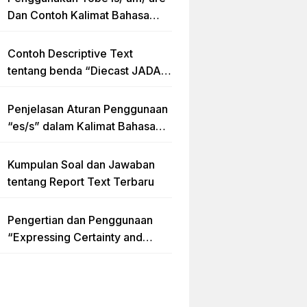
Dan Contoh Kalimat Bahasa
Inggris dalam Bentuk Simple
Present Tense
Contoh Descriptive Text
tentang benda “Diecast JADA –
HUMMER”
Penjelasan Aturan Penggunaan
“es/s” dalam Kalimat Bahasa
Inggris
Kumpulan Soal dan Jawaban
tentang Report Text Terbaru
Pengertian dan Penggunaan
“Expressing Certainty and
Uncertainty” Lengkap