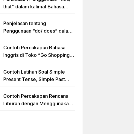
that” dalam kalimat Bahasa
Inggris Lengkap dengan
Contoh Kalimat
Penjelasan tentang
Penggunaan “do/ does” dalam
Kalimat Simple Present Tense
Contoh Percakapan Bahasa
Inggris di Toko “Go Shopping”
Beserta Penjelasannya
Contoh Latihan Soal Simple
Present Tense, Simple Past
Tense dan Simple Future Tense
beserta Jawaban dan
Contoh Percakapan Rencana
Pembahasan
Liburan dengan Menggunakan
Kalimat Simple Future Tense