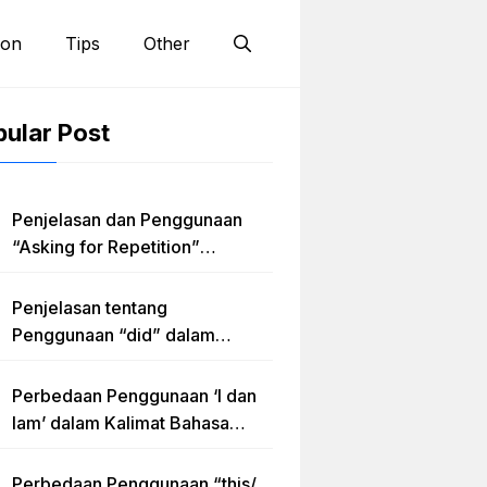
ion
Tips
Other
ular Post
Penjelasan dan Penggunaan
“Asking for Repetition”
Lengkap dengan Contoh Dialog
dan Latihan Soal
Penjelasan tentang
Penggunaan “did” dalam
Kalimat Simple Past Tense
Perbedaan Penggunaan ‘I dan
Iam’ dalam Kalimat Bahasa
Inggris
Perbedaan Penggunaan “this/