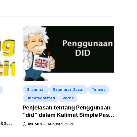
Grammar
Grammar Dasar
Tenses
Uncategorized
Verbs
Penjelasan tentang Penggunaan
“did” dalam Kalimat Simple Past
Tense
gkap
Mr Min
August 5, 2026