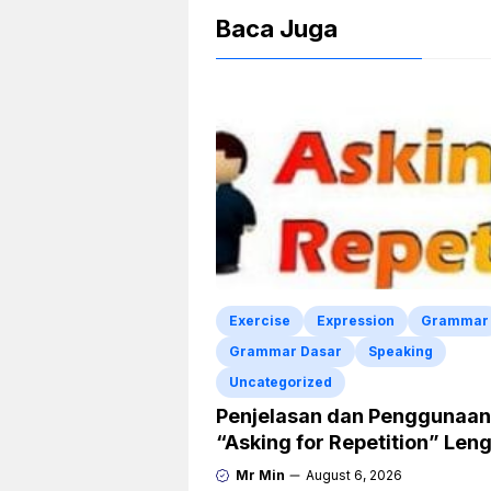
Baca Juga
Exercise
Expression
Grammar
Grammar Dasar
Speaking
Uncategorized
Penjelasan dan Penggunaan
“Asking for Repetition” Len
dengan Contoh Dialog dan
Mr Min
August 6, 2026