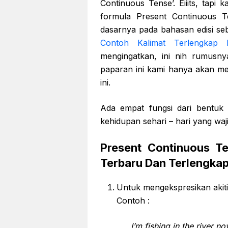
Continuous Tense’. Eiiits, tapi 
formula Present Continuous T
dasarnya pada bahasan edisi s
Contoh Kalimat Terlengkap 
mengingatkan, ini nih rumusn
paparan ini kami hanya akan m
ini.
Ada empat fungsi dari bentuk 
kehidupan sehari – hari yang wajib
Present Continuous T
Terbaru Dan Terlengkap
Untuk mengekspresikan akiti
Contoh :
I’m fishing in the river no