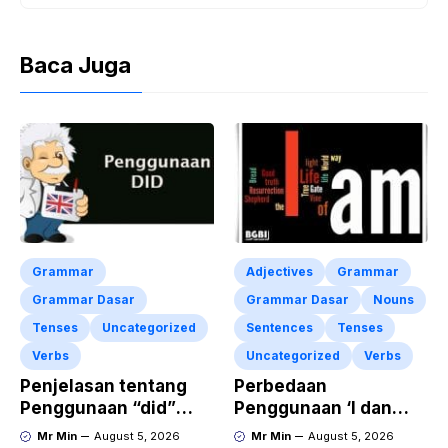
Baca Juga
Grammar
Adjectives
Grammar
Grammar Dasar
Grammar Dasar
Nouns
Tenses
Uncategorized
Sentences
Tenses
Verbs
Uncategorized
Verbs
Penjelasan tentang
Perbedaan
Penggunaan “did”
Penggunaan ‘I dan
dalam Kalimat Simple
Iam’ dalam Kalimat
Mr Min
August 5, 2026
Mr Min
August 5, 2026