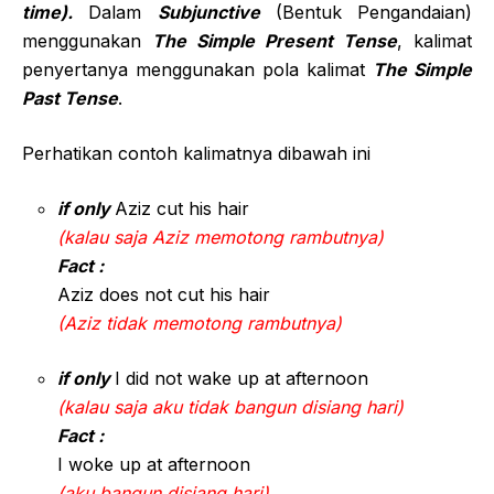
time).
Dalam
Subjunctive
(Bentuk Pengandaian)
menggunakan
The Simple Present Tense
, kalimat
penyertanya menggunakan pola kalimat
The Simple
Past Tense
.
Perhatikan contoh kalimatnya dibawah ini
if only
Aziz cut his hair
(kalau saja Aziz memotong rambutnya)
Fact :
Aziz does not cut his hair
(Aziz tidak memotong rambutnya)
if only
I did not wake up at afternoon
(kalau saja aku tidak bangun disiang hari)
Fact :
I woke up at afternoon
(aku bangun disiang hari)