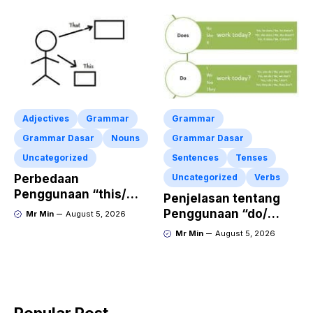
Past Tense
Bahasa Inggris
Adjectives
Grammar
Grammar
Grammar Dasar
Nouns
Grammar Dasar
Uncategorized
Sentences
Tenses
Perbedaan
Uncategorized
Verbs
Penggunaan “this/
Penjelasan tentang
that” dalam kalimat
Penggunaan “do/
Mr Min
August 5, 2026
Bahasa Inggris
does” dalam Kalimat
Mr Min
August 5, 2026
Lengkap dengan
Simple Present Tense
Contoh Kalimat
Popular Post