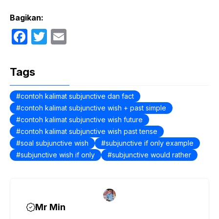
Bagikan:
F
T
E
a
w
m
c
itt
ail
Tags
e
er
b
contoh kalimat subjunctive dan fact
contoh kalimat subjunctive wish + past simple
o
contoh kalimat subjunctive wish future
o
contoh kalimat subjunctive wish past tense
k
soal subjunctive wish
subjunctive if only example
subjunctive wish if only
subjunctive would rather
Mr Min