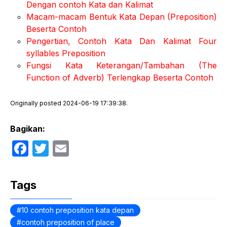
Dengan contoh Kata dan Kalimat
Macam-macam Bentuk Kata Depan (Preposition)
Beserta Contoh
Pengertian, Contoh Kata Dan Kalimat Four
syllables Preposition
Fungsi Kata Keterangan/Tambahan (The
Function of Adverb) Terlengkap Beserta Contoh
Originally posted 2024-06-19 17:39:38.
Bagikan:
F
T
E
a
w
m
c
itt
ail
Tags
e
er
b
10 contoh preposition kata depan
contoh preposition of place