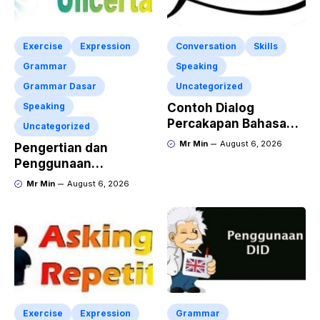
Exercise
Expression
Conversation
Skills
Grammar
Speaking
Grammar Dasar
Uncategorized
Speaking
Contoh Dialog
Percakapan Bahasa
Uncategorized
Inggris tentang
Mr Min
August 6, 2026
Pengertian dan
Invitation “Blues
Penggunaan
Concert” dan Artinya
“Expressing Certainty
Mr Min
August 6, 2026
and Uncertainty”
Lengkap
Exercise
Expression
Grammar