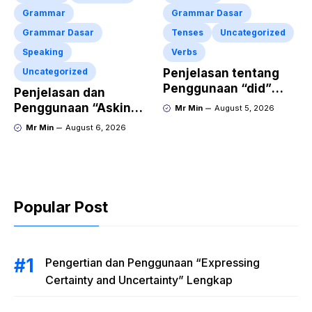
Grammar
Grammar Dasar
Grammar Dasar
Tenses
Uncategorized
Speaking
Verbs
Uncategorized
Penjelasan tentang
Penggunaan “did”
Penjelasan dan
dalam Kalimat Simple
Penggunaan “Asking
Mr Min
August 5, 2026
Past Tense
for Repetition”
Mr Min
August 6, 2026
Lengkap dengan
Contoh Dialog dan
Latihan Soal
Popular Post
Pengertian dan Penggunaan “Expressing
Certainty and Uncertainty” Lengkap