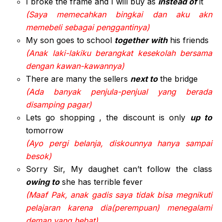
I broke the frame and I will buy as
instead of
it
(Saya memecahkan bingkai dan aku akn
memebeli sebagai penggantinya)
My son goes to school
together with
his friends
(Anak laki-lakiku berangkat kesekolah bersama
dengan kawan-kawannya)
There are many the sellers
next to
the bridge
(Ada banyak penjula-penjual yang berada
disamping pagar)
Lets go shopping , the discount is only
up to
tomorrow
(Ayo pergi belanja, diskounnya hanya sampai
besok)
Sorry Sir, My daughet can’t follow the class
owing to
she has terrible fever
(Maaf Pak, anak gadis saya tidak bisa megnikuti
pelajaran karena dia(perempuan) menegalami
deman yang hebat)