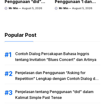
Penggunaan “did”
Penggunaan ‘I dan
dalam Kalimat Simple
Iam’ dalam Kalimat
Mr Min
August 5, 2026
Mr Min
August 5, 2026
Past Tense
Bahasa Inggris
Popular Post
Contoh Dialog Percakapan Bahasa Inggris
tentang Invitation “Blues Concert” dan Artinya
Penjelasan dan Penggunaan “Asking for
Repetition” Lengkap dengan Contoh Dialog dan
Latihan Soal
Penjelasan tentang Penggunaan “did” dalam
Kalimat Simple Past Tense