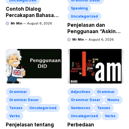
Uncategorized
Grammar Dasar
Contoh Dialog
Speaking
Percakapan Bahasa
Uncategorized
Inggris tentang
Mr Min
August 6, 2026
Penjelasan dan
Invitation “Blues
Penggunaan “Asking
Concert” dan Artinya
for Repetition”
Mr Min
August 6, 2026
Lengkap dengan
Contoh Dialog dan
Latihan Soal
Grammar
Adjectives
Grammar
Grammar Dasar
Grammar Dasar
Nouns
Tenses
Uncategorized
Sentences
Tenses
Verbs
Uncategorized
Verbs
Penjelasan tentang
Perbedaan