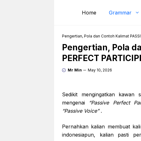
Skip
to
Home
Grammar
content
Pengertian, Pola dan Contoh Kalimat PAS
Pengertian, Pola d
PERFECT PARTICIP
Mr Min
May 10, 2026
Sedikit mengingatkan kawan 
mengenai
“Passive Perfect Part
“Passive Voice”
.
Pernahkan kalian membuat kalim
indonesiapun, kalian pasti p