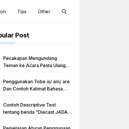
ion
Tips
Other
ular Post
Pecakapan Mengundang
Teman ke Acara Pesta Ulang
Tahun “Birthday Invitation”
Dalam Bahasa Inggris
Penggunakan Tobe is/ am/ are
Dan Contoh Kalimat Bahasa
Inggris dalam Bentuk Simple
Present Tense
Contoh Descriptive Text
tentang benda “Diecast JADA –
HUMMER”
Penjelasan Aturan Penggunaan