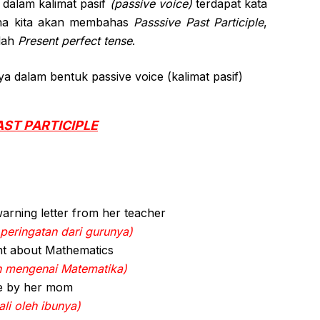
 dalam kalimat pasif
(passive voice)
terdapat kata
na kita akan membahas
Passsive Past Participle
,
alah
Present perfect tense
.
ya dalam bentuk passive voice (kalimat pasif)
AST PARTICIPLE
arning letter from her teacher
 peringatan dari gurunya)
rnt about Mathematics
an mengenai Matematika)
ce by her mom
li oleh ibunya)