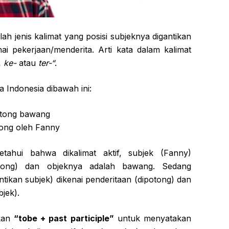
ah jenis kalimat yang posisi subjeknya digantikan
ai pekerjaan/menderita. Arti kata dalam kalimat
, ke-
atau
ter-“
.
 Indonesia dibawah ini:
tong bawang
tong oleh Fanny
etahui bahwa dikalimat aktif, subjek (Fanny)
tong) dan objeknya adalah bawang. Sedang
tikan subjek) dikenai penderitaan (dipotong) dan
jek).
akan
“tobe + past participle”
untuk menyatakan