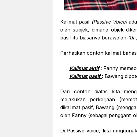
Kalimat pasif
(Passive Voice)
adal
oleh subjek, dimana objek diken
pasif itu biasanya berawalan
“di-
Perhatikan contoh kalimat bahasa
Kalimat aktif
: Fanny memeo
Kalimat pasif
: Bawang dipo
Dari contoh diatas kita meng
melakukan perkerjaan (memo
dikalimat pasif, Bawang (menggan
oleh Fanny (sebagai pengganti ob
Di Passive voice, kita mnggun