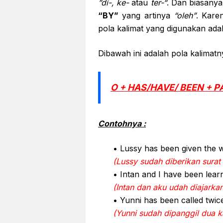
”di-, ke-
atau
ter-“
. Dan biasanya
“BY”
yang artinya
“oleh”
. Kare
pola kalimat yang digunakan ad
Dibawah ini adalah pola kalimatn
O + HAS/HAVE/ BEEN + P
Contohnya :
• Lussy has been given the w
(Lussy sudah diberikan surat
• Intan and I have been lea
(Intan dan aku udah diajark
• Yunni has been called twi
(Yunni sudah dipanggil dua ka