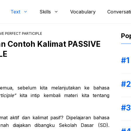
Text
Skills
Vocabulary
Conversat
SIVE PERFECT PARTICIPLE
Pop
an Contoh Kalimat PASSIVE
LE
semua, sebelum kita melanjutakan ke bahasa
iciple”
kita intip kembali materi kita tentang
at aktif dan kalimat pasif? Dipelajaran bahasa
ernah diajakan dibangku Sekolah Dasar (SD).