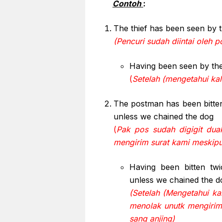
Contoh
:
The thief has been seen by t
(Pencuri sudah diintai oleh po
Having been seen by the
(
Setelah (mengetahui kala
The postman has been bitten 
unless we chained the dog
(
Pak pos sudah digigit dua
mengirim surat kami meskip
Having been bitten twi
unless we chained the d
(Setelah (Mengetahui ka
menolak unutk mengirim
sang anjing)