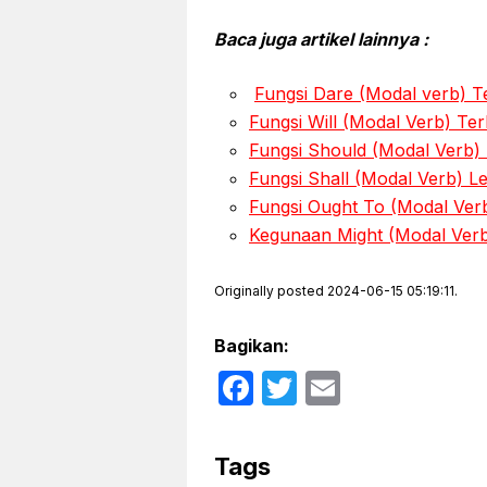
Baca juga artikel lainnya :
Fungsi Dare (Modal verb) T
Fungsi Will (Modal Verb) Te
Fungsi Should (Modal Verb)
Fungsi Shall (Modal Verb) 
Fungsi Ought To (Modal Ve
Kegunaan Might (Modal Verb
Originally posted 2024-06-15 05:19:11.
Bagikan:
F
T
E
a
w
m
c
itt
ail
Tags