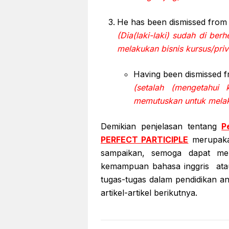
He has been dismissed from h
(Dia(laki-laki) sudah di ber
melakukan bisnis kursus/priv
Having been dismissed fr
(setalah (mengetahui 
memutuskan untuk melaku
Demikian penjelasan tentang
P
PERFECT PARTICIPLE
merupakan
sampaikan, semoga dapat m
kemampuan bahasa inggris atau
tugas-tugas dalam pendidikan 
artikel-artikel berikutnya.