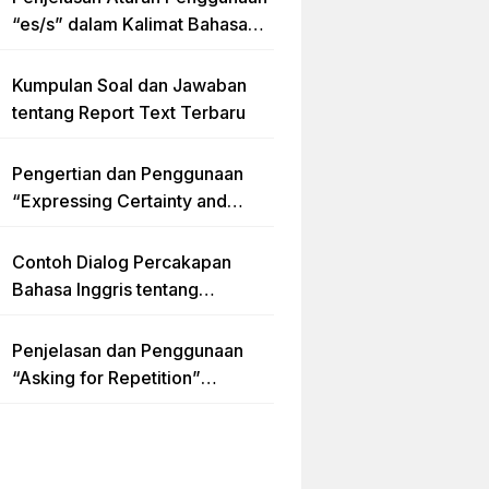
“es/s” dalam Kalimat Bahasa
Inggris
Kumpulan Soal dan Jawaban
tentang Report Text Terbaru
Pengertian dan Penggunaan
“Expressing Certainty and
Uncertainty” Lengkap
Contoh Dialog Percakapan
Bahasa Inggris tentang
Invitation “Blues Concert” dan
Artinya
Penjelasan dan Penggunaan
“Asking for Repetition”
Lengkap dengan Contoh Dialog
dan Latihan Soal