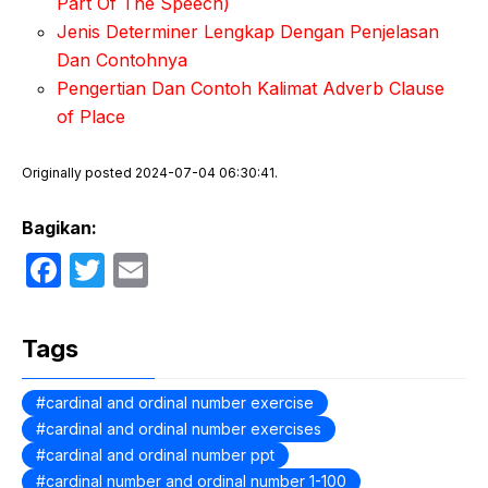
Part Of The Speech)
Jenis Determiner Lengkap Dengan Penjelasan
Dan Contohnya
Pengertian Dan Contoh Kalimat Adverb Clause
of Place
Originally posted 2024-07-04 06:30:41.
Bagikan:
F
T
E
a
w
m
c
itt
ail
Tags
e
er
b
cardinal and ordinal number exercise
cardinal and ordinal number exercises
o
cardinal and ordinal number ppt
o
cardinal number and ordinal number 1-100