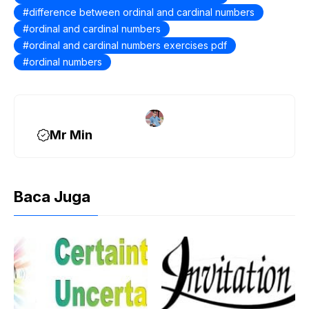
k
difference between ordinal and cardinal numbers
ordinal and cardinal numbers
ordinal and cardinal numbers exercises pdf
ordinal numbers
Mr Min
Baca Juga