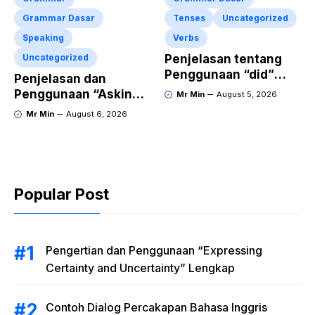
Grammar Dasar
Tenses
Uncategorized
Speaking
Verbs
Uncategorized
Penjelasan tentang
Penggunaan “did”
Penjelasan dan
dalam Kalimat Simple
Penggunaan “Asking
Mr Min
August 5, 2026
Past Tense
for Repetition”
Mr Min
August 6, 2026
Lengkap dengan
Contoh Dialog dan
Latihan Soal
Popular Post
Pengertian dan Penggunaan “Expressing
Certainty and Uncertainty” Lengkap
Contoh Dialog Percakapan Bahasa Inggris