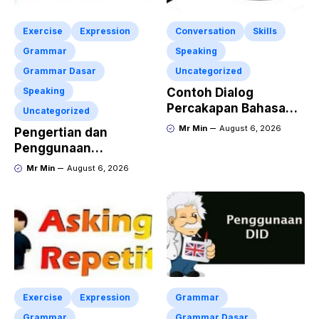
Exercise
Expression
Conversation
Skills
Grammar
Speaking
Grammar Dasar
Uncategorized
Speaking
Contoh Dialog
Percakapan Bahasa
Uncategorized
Inggris tentang
Mr Min
August 6, 2026
Pengertian dan
Invitation “Blues
Penggunaan
Concert” dan Artinya
“Expressing Certainty
Mr Min
August 6, 2026
and Uncertainty”
Lengkap
Exercise
Expression
Grammar
Grammar
Grammar Dasar