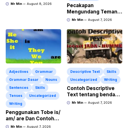
“Expressing
Mr Min
August 8, 2026
Pecakapan
Sympathy” Lengkap
Mengundang Teman
dengan Contoh Dialog
ke Acara Pesta Ulang
Mr Min
August 7, 2026
dan Artinya
Tahun “Birthday
Invitation” Dalam
Bahasa Inggris
Adjectives
Grammar
Descriptive Text
Skills
Grammar Dasar
Nouns
Uncategorized
Writing
Sentences
Skills
Contoh Descriptive
Text tentang benda
Tenses
Uncategorized
“Diecast JADA –
Mr Min
August 7, 2026
Writing
HUMMER”
Penggunakan Tobe is/
am/ are Dan Contoh
Kalimat Bahasa
Mr Min
August 7, 2026