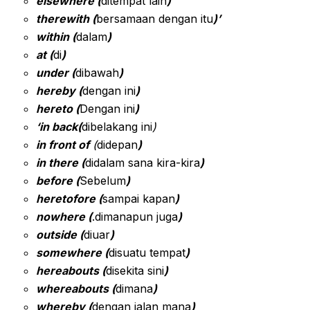
elsewhere (
ditempat lain
)
therewith (
bersamaan dengan itu
)’
within (
dalam
)
at (
di
)
under (
dibawah
)
hereby (
dengan ini
)
hereto (
Dengan ini
)
‘in back(
dibelakang ini
)
in front of
(
didepan
)
in there (
didalam sana kira-kira
)
before (
Sebelum
)
heretofore (
sampai kapan
)
nowhere (
.dimanapun juga
)
outside (
diuar
)
somewhere (
disuatu tempat
)
hereabouts (
disekita sini
)
whereabouts (
dimana
)
whereby (
dengan jalan mana
)