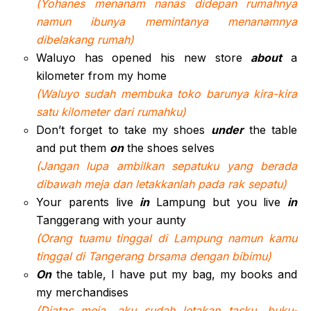
(Yohanes menanam nanas didepan rumahnya
namun ibunya memintanya menanamnya
dibelakang rumah)
Waluyo has opened his new store
about
a
kilometer from my home
(Waluyo sudah membuka toko barunya kira-kira
satu kilometer dari rumahku)
Don’t forget to take my shoes
under
the table
and put them
on
the shoes selves
(Jangan lupa ambilkan sepatuku yang berada
dibawah meja dan letakkanlah pada rak sepatu)
Your parents live
in
Lampung but you live
in
Tanggerang with your aunty
(Orang tuamu tinggal di Lampung namun kamu
tinggal di Tangerang brsama dengan bibimu)
On
the table, I have put my bag, my books and
my merchandises
(Diatas meja, aku sudah letakan tasku, buku-