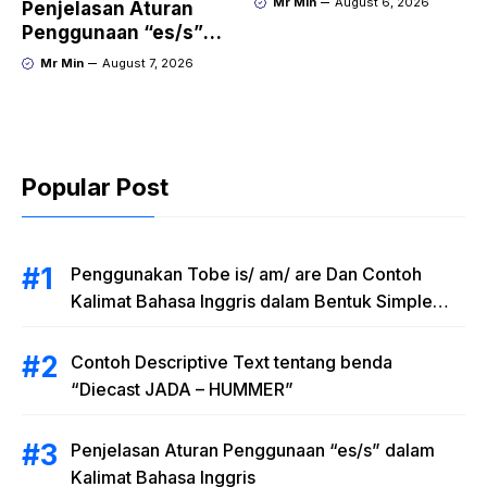
Mr Min
August 6, 2026
Penjelasan Aturan
Penggunaan “es/s”
dalam Kalimat Bahasa
Mr Min
August 7, 2026
Inggris
Popular Post
Penggunakan Tobe is/ am/ are Dan Contoh
Kalimat Bahasa Inggris dalam Bentuk Simple
Present Tense
Contoh Descriptive Text tentang benda
“Diecast JADA – HUMMER”
Penjelasan Aturan Penggunaan “es/s” dalam
Kalimat Bahasa Inggris