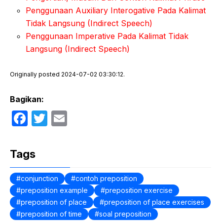
Penggunaan Auxiliary Interogative Pada Kalimat
Tidak Langsung (Indirect Speech)
Penggunaan Imperative Pada Kalimat Tidak
Langsung (Indirect Speech)
Originally posted 2024-07-02 03:30:12.
Bagikan:
F
T
E
a
w
m
c
itt
ail
Tags
e
er
b
conjunction
contoh preposition
preposition example
preposition exercise
o
preposition of place
preposition of place exercises
o
preposition of time
soal preposition