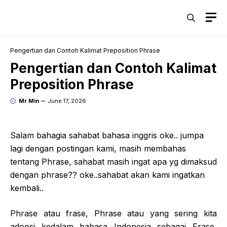
Skip
M
to
content
Pengertian dan Contoh Kalimat Preposition Phrase
Pengertian dan Contoh Kalimat
Preposition Phrase
Mr Min
June 17, 2026
Salam bahagia sahabat bahasa inggris oke.. jumpa
lagi dengan postingan kami, masih membahas
tentang Phrase, sahabat masih ingat apa yg dimaksud
dengan phrase?? oke..sahabat akan kami ingatkan
kembali..
Phrase atau frase, Phrase atau yang sering kita
adopsi kedalam bahasa Indonesia sebagai Frase,