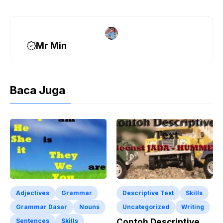
k
Mr Min
Baca Juga
Adjectives
Grammar
Descriptive Text
Skills
Grammar Dasar
Nouns
Uncategorized
Writing
Sentences
Skills
Contoh Descriptive