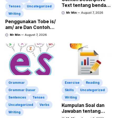
Text tentang benda
Tenses
Uncategorized
“Diecast JADA –
Mr Min
August 7, 2026
Writing
HUMMER”
Penggunakan Tobe is/
am/ are Dan Contoh
Kalimat Bahasa
Mr Min
August 7, 2026
Inggris dalam Bentuk
Simple Present Tense
Grammar
Exercise
Reading
Grammar Dasar
Skills
Uncategorized
Sentences
Tenses
Writing
Uncategorized
Verbs
Kumpulan Soal dan
Jawaban tentang
Writing
Report Text Terbaru