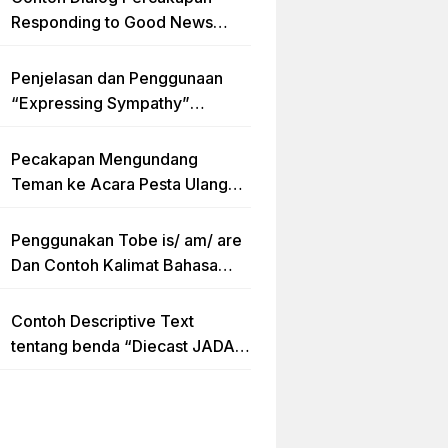
Responding to Good News
dengan Penjelasan Materi dan
Latihan Soal Terlengkap
Penjelasan dan Penggunaan
“Expressing Sympathy”
Lengkap dengan Contoh Dialog
dan Artinya
Pecakapan Mengundang
Teman ke Acara Pesta Ulang
Tahun “Birthday Invitation”
Dalam Bahasa Inggris
Penggunakan Tobe is/ am/ are
Dan Contoh Kalimat Bahasa
Inggris dalam Bentuk Simple
Present Tense
Contoh Descriptive Text
tentang benda “Diecast JADA –
HUMMER”