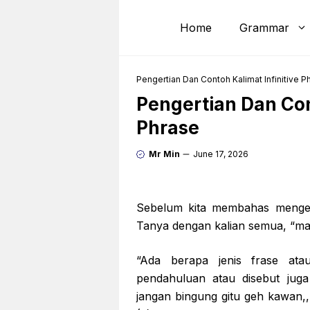
Skip
to
Home
Grammar
content
Pengertian Dan Contoh Kalimat Infinitive P
Pengertian Dan Con
Phrase
Mr Min
June 17, 2026
Sebelum kita membahas mengen
Tanya dengan kalian semua, “mas
“Ada berapa jenis frase ata
pendahuluan atau disebut jug
jangan bingung gitu geh kawan,