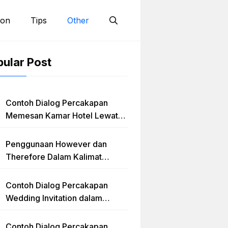
ion
Tips
Other
ular Post
Contoh Dialog Percakapan
Memesan Kamar Hotel Lewat
Telephone Dalam Bahasa
Inggris
Penggunaan However dan
Therefore Dalam Kalimat
Bahasa Inggris Lengkap
Dengan Latihan Soal
Contoh Dialog Percakapan
Wedding Invitation dalam
Bahasa Inggris dan Penjelasan
Terlengkap
Contoh Dialog Percakapan