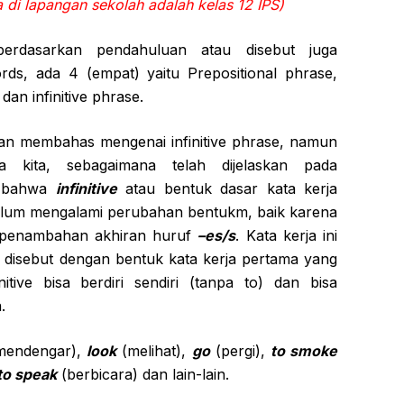
 di lapangan sekolah adalah kelas 12 IPS)
erdasarkan pendahuluan atau disebut juga
rds, ada 4 (empat) yaitu Prepositional phrase,
dan infinitive phrase.
akan membahas mengenai infinitive phrase, namun
 kita, sebagaimana telah dijelaskan pada
) bahwa
infinitive
atau bentuk dasar kata kerja
lum mengalami perubahan bentukm, baik karena
 penambahan akhiran huruf
–es/s
. Kata kerja ini
g disebut dengan bentuk kata kerja pertama yang
nitive bisa berdiri sendiri (tanpa to) dan bisa
.
endengar),
look
(melihat),
go
(pergi),
to smoke
to speak
(berbicara) dan lain-lain.