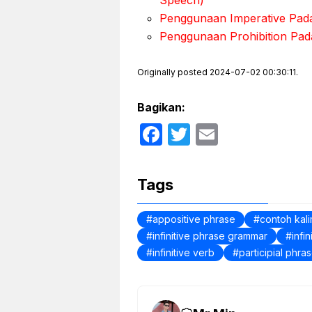
Speech)
Penggunaan Imperative Pada
Penggunaan Prohibition Pada
Originally posted 2024-07-02 00:30:11.
Bagikan:
F
T
E
a
w
m
c
itt
ail
Tags
e
er
b
appositive phrase
contoh kalim
infinitive phrase grammar
infi
o
infinitive verb
participial phra
o
k