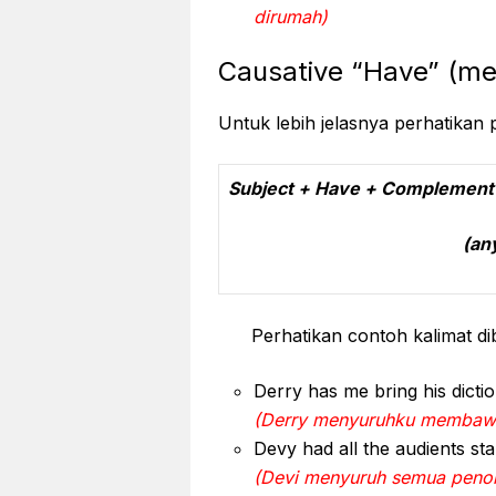
dirumah)
Causative “Have” (m
Untuk lebih jelasnya perhatikan 
Subject + Have + Complement +
(any tense) (us
Perhatikan contoh kalimat di
Derry has me bring his dicti
(Derry menyuruhku membaw
Devy had all the audients st
(Devi menyuruh semua penon