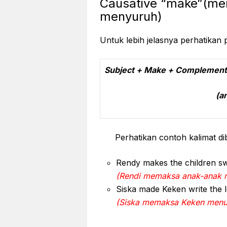
Causative “make”(me
menyuruh)
Untuk lebih jelasnya perhatikan 
Subject + Make + Complement +
(any tense) (p
Perhatikan contoh kalimat di
Rendy makes the children s
(Rendi memaksa anak-anak 
Siska made Keken write the l
(Siska memaksa Keken menul