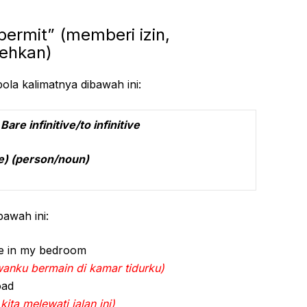
permit” (memberi izin,
ehkan)
pola kalimatnya dibawah ini:
re infinitive/to infinitive
son/noun)
bawah ini:
ame in my bedroom
nku bermain di kamar tidurku)
oad
ita melewati jalan ini)