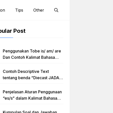
ion
Tips
Other
ular Post
Penggunakan Tobe is/ am/ are
Dan Contoh Kalimat Bahasa
Inggris dalam Bentuk Simple
Present Tense
Contoh Descriptive Text
tentang benda “Diecast JADA –
HUMMER”
Penjelasan Aturan Penggunaan
“es/s” dalam Kalimat Bahasa
Inggris
Kumpulan Soal dan Jawaban