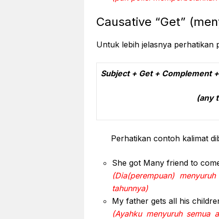
Causative “Get” (men
Untuk lebih jelasnya perhatikan 
Subject + Get + Complement + T
(any tense) (usu
Perhatikan contoh kalimat di
She got Many friend to come
(Dia(perempuan) menyuruh
tahunnya)
My father gets all his child
(Ayahku menyuruh semua a