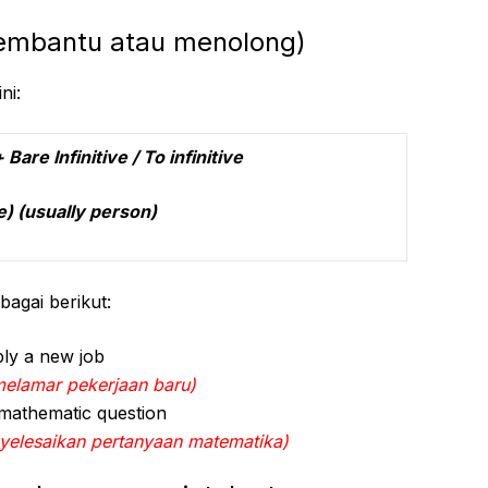
mbantu atau menolong)
ni:
re Infinitive / To infinitive
lly person)
bagai berikut:
ly a new job
elamar pekerjaan baru)
mathematic question
elesaikan pertanyaan matematika)