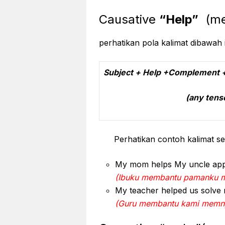
Causative
“Help”
(me
perhatikan pola kalimat dibawah i
Subject + Help +Complement + Ba
(any tense) (usua
Perhatikan contoh kalimat se
My mom helps My uncle app
(Ibuku membantu pamanku m
My teacher helped us solve 
(Guru membantu kami memny