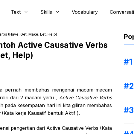
Text
Skills
Vocabulary
Conversat
rbs (Have, Get, Make, Let, Help)
Pop
toh Active Causative Verbs
et, Help)
kita pernah membahas mengenai macam-macam
rdiri dari 2 macam yaitu ,
Active Causative Verbs
h pada kesempatan hari ini kita giliran membahas
s
(Kata kerja Kausatif bentuk Aktif ).
ai pengertian dari Active Causative Verbs (Kata