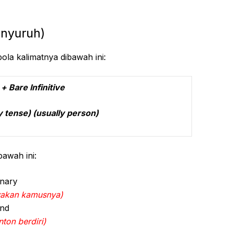
enyuruh)
pola kalimatnya dibawah ini:
 Bare Infinitive
ually person)
bawah ini:
onary
akan kamusnya)
and
ton berdiri)