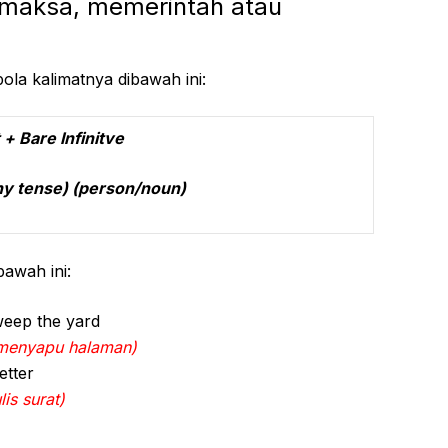
maksa, memerintah atau
pola kalimatnya dibawah ini:
 Bare Infinitve
erson/noun)
bawah ini:
weep the yard
menyapu halaman)
etter
is surat)