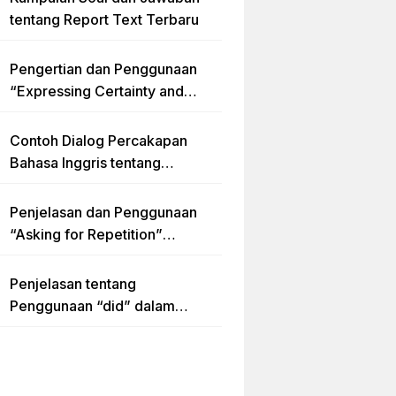
tentang Report Text Terbaru
Pengertian dan Penggunaan
“Expressing Certainty and
Uncertainty” Lengkap
Contoh Dialog Percakapan
Bahasa Inggris tentang
Invitation “Blues Concert” dan
Artinya
Penjelasan dan Penggunaan
“Asking for Repetition”
Lengkap dengan Contoh Dialog
dan Latihan Soal
Penjelasan tentang
Penggunaan “did” dalam
Kalimat Simple Past Tense