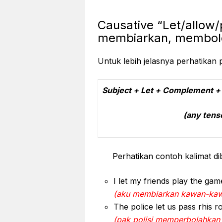
Causative “Let/allow/
membiarkan, membol
Untuk lebih jelasnya perhatikan 
Subject + Let + Complement + Ba
(any tense) (per
Perhatikan contoh kalimat di
I let my friends play the g
(aku membiarkan kawan-kawa
The police let us pass rhis r
(pak polisi memperbolahkan k