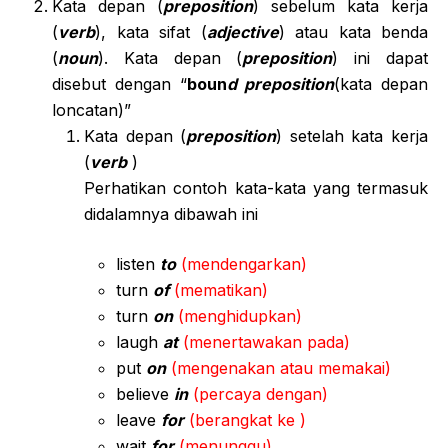
Kata depan (
preposition
) sebelum kata kerja
(
verb
), kata sifat (
adjective
) atau kata benda
(
noun
). Kata depan (
preposition
) ini dapat
disebut dengan “
boun
d
preposition
(kata depan
loncatan)”
Kata depan (
preposition
) setelah kata kerja
(
verb
)
Perhatikan contoh kata-kata yang termasuk
didalamnya dibawah ini
listen
to
(mendengarkan)
turn
of
(mematikan)
turn
on
(menghidupkan)
laugh
at
(menertawakan pada)
put
on
(mengenakan atau memakai)
believe
in
(percaya dengan)
leave
for
(berangkat ke )
wait
for
(menunggu)