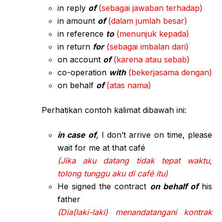
in reply
of
(sebagai jawaban terhadap)
in amount
of
(dalam jumlah besar)
in reference
to
(menunjuk kepada)
in return
for
(sebagai imbalan dari)
on account
of
(karena atau sebab)
co-operation
with
(bekerjasama dengan)
on behalf
of
(atas nama)
Perhatikan contoh kalimat dibawah ini:
in case of
, I don’t arrive on time, please
wait for me at that café
(Jika aku datang tidak tepat waktu,
tolong tunggu aku di café itu)
He signed the contract
on behalf of
his
father
(Dia(laki-laki) menandatangani kontrak