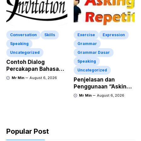
Conversation
Skills
Exercise
Expression
Speaking
Grammar
Uncategorized
Grammar Dasar
Contoh Dialog
Speaking
Percakapan Bahasa
Uncategorized
Inggris tentang
Mr Min
August 6, 2026
Penjelasan dan
Invitation “Blues
Penggunaan “Asking
Concert” dan Artinya
for Repetition”
Mr Min
August 6, 2026
Lengkap dengan
Contoh Dialog dan
Latihan Soal
Popular Post