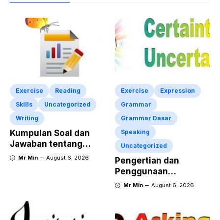
Exercise
Reading
Exercise
Expression
Skills
Uncategorized
Grammar
Writing
Grammar Dasar
Kumpulan Soal dan
Speaking
Jawaban tentang
Uncategorized
Report Text Terbaru
Mr Min
August 6, 2026
Pengertian dan
Penggunaan
“Expressing Certainty
Mr Min
August 6, 2026
and Uncertainty”
Lengkap