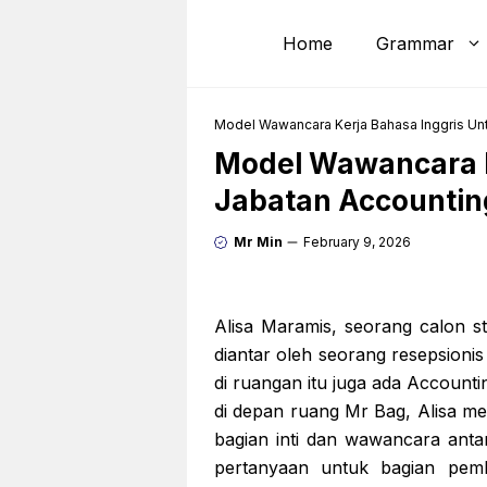
Skip
to
Home
Grammar
content
Model Wawancara Kerja Bahasa Inggris Unt
Model Wawancara K
Jabatan Accounting
Mr Min
February 9, 2026
Alisa Maramis, seorang calon s
diantar oleh seorang resepsion
di ruangan itu juga ada Accounti
di depan ruang Mr Bag, Alisa me
bagian inti dan wawancara anta
pertanyaan untuk bagian pemb