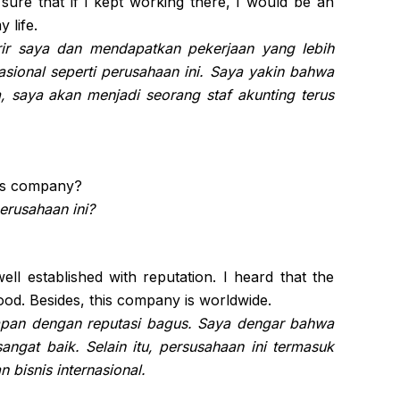
sure that if i kept working there, I would be an
 life.
ir saya dan mendapatkan pekerjaan yang Iebih
sional seperti perusahaan ini. Saya yakin bahwa
a, saya akan menjadi seorang staf akunting terus
is company?
erusahaan ini?
ll established with reputation. I heard that the
od. Besides, this company is worldwide.
apan dengan reputasi bagus. Saya dengar bahwa
sangat baik. Selain itu, persusahaan ini termasuk
 bisnis internasional.