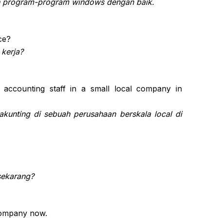
n program-program windows dengan baik.
ce?
kerja?
 accounting staff in a small local company in
akunting di sebuah perusahaan berskala local di
sekarang?
e company now.