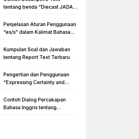
tentang benda “Diecast JADA –
HUMMER”
Penjelasan Aturan Penggunaan
“es/s” dalam Kalimat Bahasa
Inggris
Kumpulan Soal dan Jawaban
tentang Report Text Terbaru
Pengertian dan Penggunaan
“Expressing Certainty and
Uncertainty” Lengkap
Contoh Dialog Percakapan
Bahasa Inggris tentang
Invitation “Blues Concert” dan
Artinya