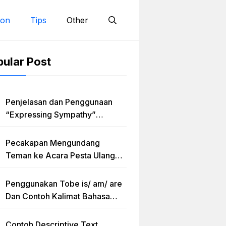
ion
Tips
Other
ular Post
Penjelasan dan Penggunaan
“Expressing Sympathy”
Lengkap dengan Contoh Dialog
dan Artinya
Pecakapan Mengundang
Teman ke Acara Pesta Ulang
Tahun “Birthday Invitation”
Dalam Bahasa Inggris
Penggunakan Tobe is/ am/ are
Dan Contoh Kalimat Bahasa
Inggris dalam Bentuk Simple
Present Tense
Contoh Descriptive Text