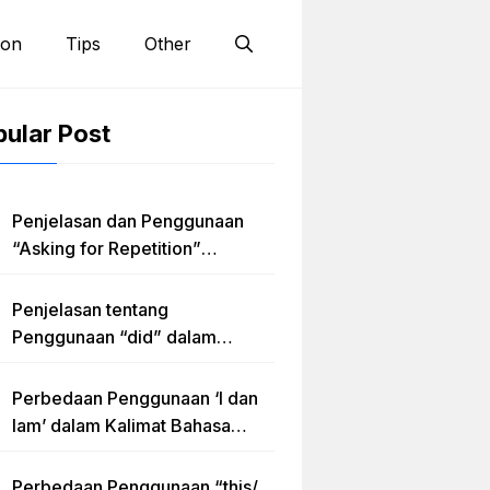
ion
Tips
Other
ular Post
Penjelasan dan Penggunaan
“Asking for Repetition”
Lengkap dengan Contoh Dialog
dan Latihan Soal
Penjelasan tentang
Penggunaan “did” dalam
Kalimat Simple Past Tense
Perbedaan Penggunaan ‘I dan
Iam’ dalam Kalimat Bahasa
Inggris
Perbedaan Penggunaan “this/