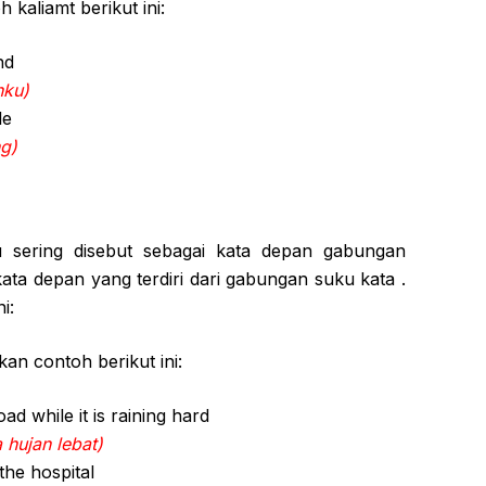
 kaliamt berikut ini:
nd
nku)
le
ng)
 sering disebut sebagai kata depan gabungan
ata depan yang terdiri dari gabungan suku kata .
i:
kan contoh berikut ini:
ad while it is raining hard
 hujan lebat)
the hospital