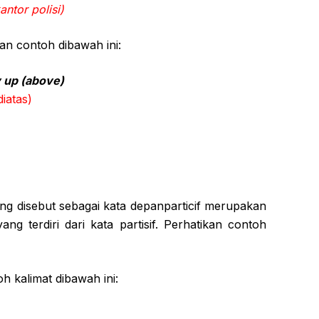
ntor polisi)
an contoh dibawah ini:
 up (above)
iatas)
ring disebut sebagai kata depanparticif merupakan
ang terdiri dari kata partisif. Perhatikan contoh
h kalimat dibawah ini: