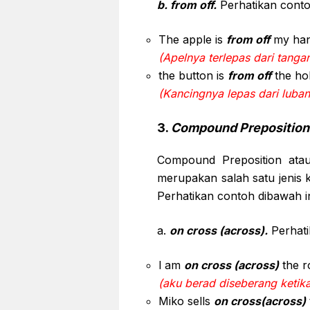
b. from off.
Perhatikan contoh
The apple is
from off
my ha
(Apelnya terlepas dari tanga
the button is
from off
the ho
(Kancingnya lepas dari luba
3.
Compound Preposition
Compound Preposition atau
merupakan salah satu jenis k
Perhatikan contoh dibawah in
a.
on cross (across).
Perhati
l am
on cross (across)
the ro
(aku berad diseberang ketika
Miko sells
on cross(across)