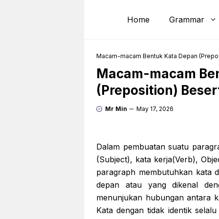
Skip
to
Home
Grammar
content
Macam-macam Bentuk Kata Depan (Preposi
Macam-macam Ben
(Preposition) Bese
Mr Min
May 17, 2026
Dalam pembuatan suatu paragr
(Subject), kata kerja(Verb), Ob
paragraph membutuhkan kata de
depan atau yang dikenal deng
menunjukan hubungan antara k
Kata dengan tidak identik selalu