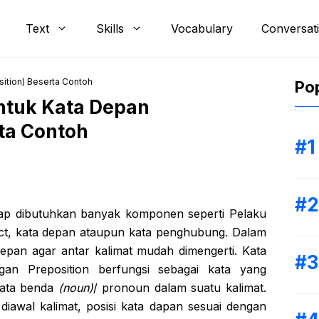
Text
Skills
Vocabulary
Conversat
tion) Beserta Contoh
Pop
tuk Kata Depan
rta Contoh
ap dibutuhkan banyak komponen seperti Pelaku
ject, kata depan ataupun kata penghubung. Dalam
pan agar antar kalimat mudah dimengerti. Kata
an Preposition berfungsi sebagai kata yang
ata benda
(noun)
/ pronoun dalam suatu kalimat.
 diawal kalimat, posisi kata dapan sesuai dengan