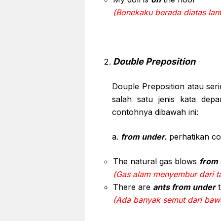
(Bonekaku berada diatas lant
Double Preposition
Douple Preposition atau ser
salah satu jenis kata depa
contohnya dibawah ini:
a.
from under.
perhatikan con
The natural gas blows
from
(Gas alam menyembur dari t
There are
ants from under
t
(Ada banyak semut dari bawa