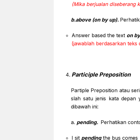
(Mika berjualan diseberang ka
b.above (on by up).
Perhatik
Answer based the text
on by
(jawablah berdasarkan teks d
Participle Preposition
Partiple Preposition atau se
slah satu jenis kata depan y
dibawah ini:
a.
pending.
Perhatikan conto
I sit
pending
the bus comes