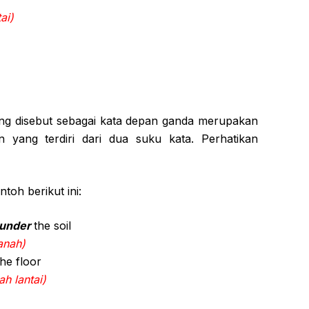
ai)
ing disebut sebagai kata depan ganda merupakan
n yang terdiri dari dua suku kata. Perhatikan
toh berikut ini:
 under
the soil
anah)
he floor
h lantai)