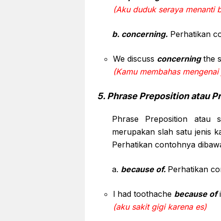
(Aku duduk seraya menanti 
b. concerning.
Perhatikan co
We discuss
concerning
the 
(Kamu membahas mengenai 
5. Phrase Preposition atau P
Phrase Preposition atau 
merupakan slah satu jenis k
Perhatikan contohnya dibawa
a.
because of.
Perhatikan co
l had toothache
because of
(aku sakit gigi karena es)