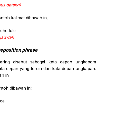
bus datang)
ntoh kalimat dibawah ini;
schedule
jadwal)
reposition phrase
sering disebut sebagai kata depan ungkapam
ata depan yang terdiri dari kata depan ungkapan.
h ini:
ntoh dibawah ini:
ice