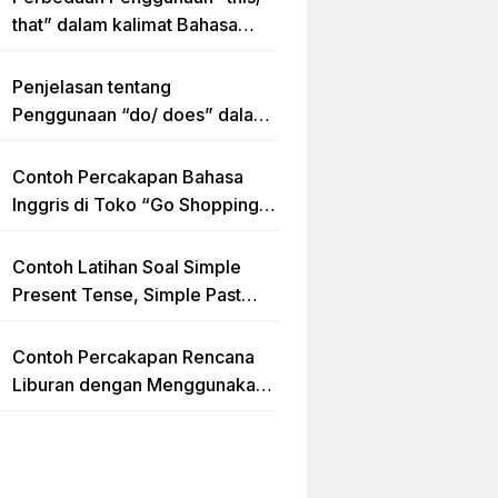
that” dalam kalimat Bahasa
Inggris Lengkap dengan
Contoh Kalimat
Penjelasan tentang
Penggunaan “do/ does” dalam
Kalimat Simple Present Tense
Contoh Percakapan Bahasa
Inggris di Toko “Go Shopping”
Beserta Penjelasannya
Contoh Latihan Soal Simple
Present Tense, Simple Past
Tense dan Simple Future Tense
beserta Jawaban dan
Contoh Percakapan Rencana
Pembahasan
Liburan dengan Menggunakan
Kalimat Simple Future Tense