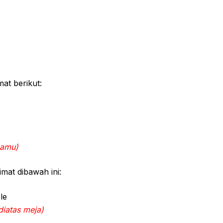
at berikut:
kamu)
imat dibawah ini:
le
iatas meja)