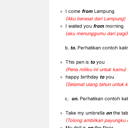
I come
from
Lampung
(Aku berasal dari Lampung)
I waited you
from
morning
(aku menunggumu dari pagi)
b.
to.
Perhatikan contoh kalim
This pen is
to
you
(Pena miliku ini untuk kamu)
happy birthday
to
you
(Selamat ulang tahun untuk 
c.
on.
Perhatikan contoh kal
Take my umbrella
on
the tab
(Tolong ambilkan payungku d
My doll is
on
the floor