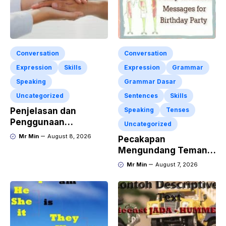
Conversation
Conversation
Expression
Skills
Expression
Grammar
Speaking
Grammar Dasar
Uncategorized
Sentences
Skills
Penjelasan dan
Speaking
Tenses
Penggunaan
Uncategorized
“Expressing
Mr Min
August 8, 2026
Pecakapan
Sympathy” Lengkap
Mengundang Teman
dengan Contoh Dialog
ke Acara Pesta Ulang
Mr Min
August 7, 2026
dan Artinya
Tahun “Birthday
Invitation” Dalam
Bahasa Inggris