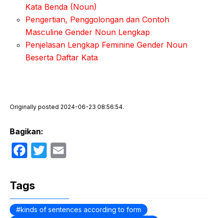
Kata Benda (Noun)
Pengertian, Penggolongan dan Contoh
Masculine Gender Noun Lengkap
Penjelasan Lengkap Feminine Gender Noun
Beserta Daftar Kata
Originally posted 2024-06-23 08:56:54.
Bagikan:
F
T
E
a
w
m
c
itt
ail
Tags
e
er
b
kinds of sentences according to form