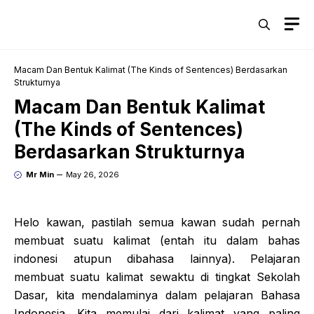
Skip
M
to
content
Macam Dan Bentuk Kalimat (The Kinds of Sentences) Berdasarkan
Strukturnya
Macam Dan Bentuk Kalimat
(The Kinds of Sentences)
Berdasarkan Strukturnya
Mr Min
May 26, 2026
Helo kawan, pastilah semua kawan sudah pernah
membuat suatu kalimat (entah itu dalam bahas
indonesi atupun dibahasa lainnya). Pelajaran
membuat suatu kalimat sewaktu di tingkat Sekolah
Dasar, kita mendalaminya dalam pelajaran Bahasa
Indonesia. Kita memulai dari kalimat yang paling