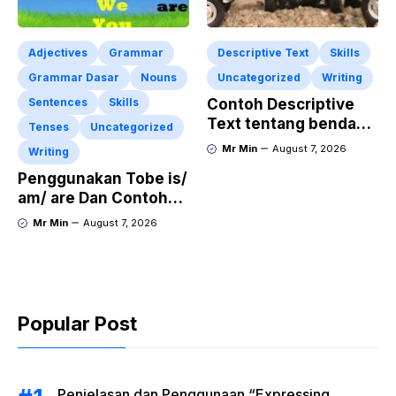
Adjectives
Grammar
Descriptive Text
Skills
Grammar Dasar
Nouns
Uncategorized
Writing
Sentences
Skills
Contoh Descriptive
Text tentang benda
Tenses
Uncategorized
“Diecast JADA –
Mr Min
August 7, 2026
Writing
HUMMER”
Penggunakan Tobe is/
am/ are Dan Contoh
Kalimat Bahasa
Mr Min
August 7, 2026
Inggris dalam Bentuk
Simple Present Tense
Popular Post
Penjelasan dan Penggunaan “Expressing