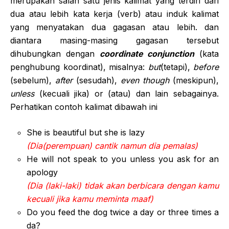
merupakan salah satu jenis kalimat yang terdiri dari
dua atau lebih kata kerja (verb) atau induk kalimat
yang menyatakan dua gagasan atau lebih. dan
diantara masing-masing gagasan tersebut
dihubungkan dengan
coordinate conjunction
(kata
penghubung koordinat), misalnya:
but
(tetapi),
before
(sebelum),
after
(sesudah),
even though
(meskipun),
unless
(kecuali jika) or (atau) dan lain sebagainya.
Perhatikan contoh kalimat dibawah ini
She is beautiful but she is lazy
(Dia(perempuan) cantik namun dia pemalas)
He will not speak to you unless you ask for an
apology
(Dia (laki-laki) tidak akan berbicara dengan kamu
kecuali jika kamu meminta maaf)
Do you feed the dog twice a day or three times a
da?