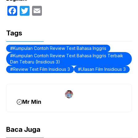
F
T
E
a
w
m
c
itt
ail
Tags
e
er
b
Kumpulan Contoh Review Text Bahasa Inggris
Kumpulan Contoh Review Text Bahasa Inggris Terbaik
o
Dan Tebaru (Insidious 3)
o
Review Text Film Insidious 3
Ulasan Film Insidious 3
k
Mr Min
Baca Juga