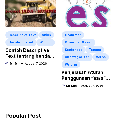
Bahasa Inggris
Descriptive Text
Skills
Grammar
Uncategorized
Writing
Grammar Dasar
Contoh Descriptive
Sentences
Tenses
Text tentang benda
Uncategorized
Verbs
“Diecast JADA –
Mr Min
August 7, 2026
Writing
HUMMER”
Penjelasan Aturan
Penggunaan “es/s”
dalam Kalimat Bahasa
Mr Min
August 7, 2026
Inggris
Popular Post