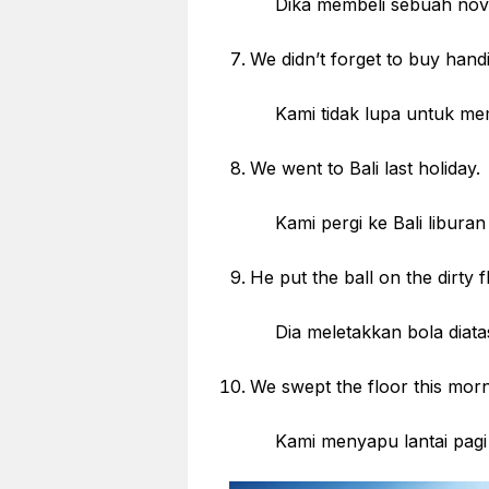
Dika membeli sebuah novel d
We didn’t forget to buy handic
Kami tidak lupa untuk membeli
We went to Bali last holiday.
Kami pergi ke Bali liburan 
He put the ball on the dirty f
Dia meletakkan bola diatas l
We swept the floor this morn
Kami menyapu lantai pagi i