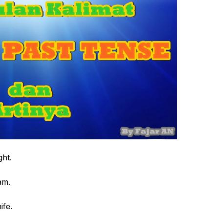
ght.
am.
ife.