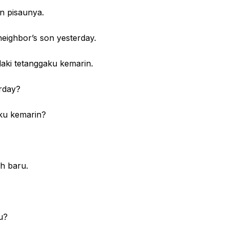
pisaunya.
eighbor’s son yesterday.
i tetanggaku kemarin.
rday?
 kemarin?
 baru.
u?