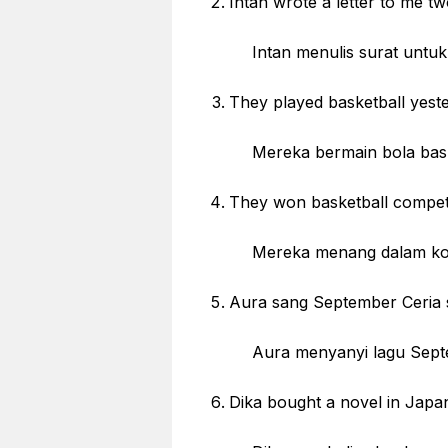
Intan wrote a letter to me t
Intan menulis surat untukku
They played basketball yeste
Mereka bermain bola baske
They won basketball competit
Mereka menang dalam kompeti
Aura sang September Ceria 
Aura menyanyi lagu Septembe
Dika bought a novel in Japa