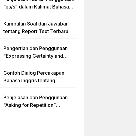
“es/s” dalam Kalimat Bahasa
Inggris
Kumpulan Soal dan Jawaban
tentang Report Text Terbaru
Pengertian dan Penggunaan
“Expressing Certainty and
Uncertainty” Lengkap
Contoh Dialog Percakapan
Bahasa Inggris tentang
Invitation “Blues Concert” dan
Artinya
Penjelasan dan Penggunaan
“Asking for Repetition”
Lengkap dengan Contoh Dialog
dan Latihan Soal