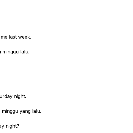
me last week.
inggu lalu.
urday night.
inggu yang lalu.
ay night?