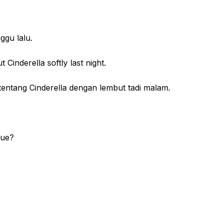
u lalu.
 Cinderella softly last night.
ang Cinderella dengan lembut tadi malam.
ue?
.