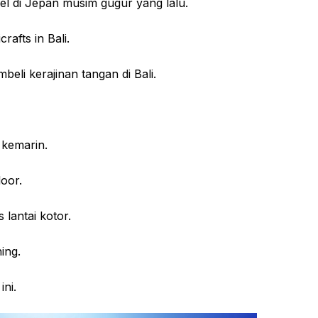
i Jepan musim gugur yang lalu.
rafts in Bali.
 kerajinan tangan di Bali.
kemarin.
loor.
antai kotor.
ing.
ni.