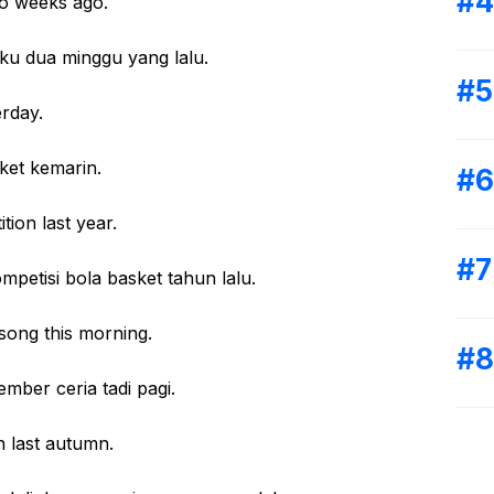
wo weeks ago.
 dua minggu yang lalu.
rday.
t kemarin.
ion last year.
si bola basket tahun lalu.
song this morning.
r ceria tadi pagi.
n last autumn.