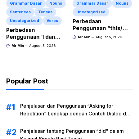
Grammar Dasar
Nouns
Grammar Dasar
Nouns
Sentences
Tenses
Uncategorized
Uncategorized
Verbs
Perbedaan
Penggunaan “this/
Perbedaan
that” dalam kalimat
Penggunaan ‘I dan
Mr Min
August 5, 2026
Bahasa Inggris
Iam’ dalam Kalimat
Mr Min
August 5, 2026
Lengkap dengan
Bahasa Inggris
Contoh Kalimat
Popular Post
Penjelasan dan Penggunaan “Asking for
Repetition” Lengkap dengan Contoh Dialog dan
Latihan Soal
Penjelasan tentang Penggunaan “did” dalam
Kalimat Simple Past Tense