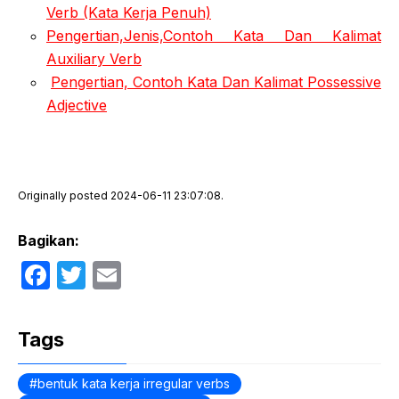
Verb (Kata Kerja Penuh)
Pengertian,Jenis,Contoh Kata Dan Kalimat
Auxiliary Verb
Pengertian, Contoh Kata Dan Kalimat Possessive
Adjective
Originally posted 2024-06-11 23:07:08.
Bagikan:
F
T
E
a
w
m
c
itt
ail
Tags
e
er
b
bentuk kata kerja irregular verbs