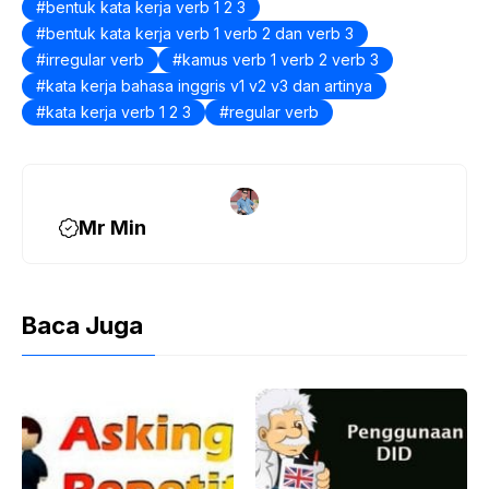
bentuk kata kerja verb 1 2 3
o
bentuk kata kerja verb 1 verb 2 dan verb 3
o
irregular verb
kamus verb 1 verb 2 verb 3
k
kata kerja bahasa inggris v1 v2 v3 dan artinya
kata kerja verb 1 2 3
regular verb
Mr Min
Baca Juga