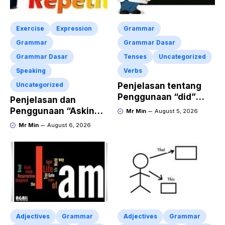
Exercise
Expression
Grammar
Grammar
Grammar Dasar
Grammar Dasar
Tenses
Uncategorized
Speaking
Verbs
Uncategorized
Penjelasan tentang
Penggunaan “did”
Penjelasan dan
dalam Kalimat Simple
Penggunaan “Asking
Mr Min
August 5, 2026
Past Tense
for Repetition”
Mr Min
August 6, 2026
Lengkap dengan
Contoh Dialog dan
Latihan Soal
Adjectives
Grammar
Adjectives
Grammar