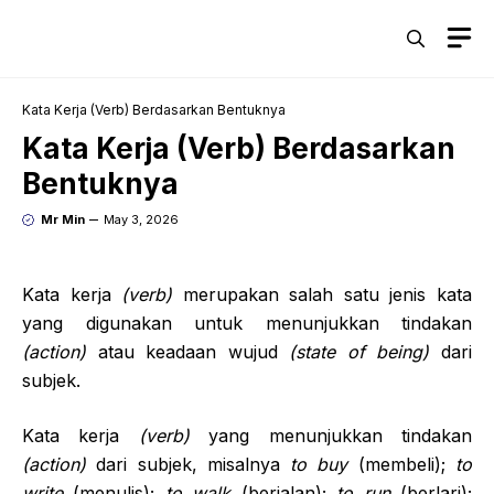
Skip
M
to
content
Kata Kerja (Verb) Berdasarkan Bentuknya
Kata Kerja (Verb) Berdasarkan
Bentuknya
Mr Min
May 3, 2026
Kata kerja
(verb)
merupakan salah satu jenis kata
yang digunakan untuk menunjukkan tindakan
(action)
atau keadaan wujud
(state of being)
dari
subjek.
Kata kerja
(verb)
yang menunjukkan tindakan
(action)
dari subjek, misalnya
to buy
(membeli);
to
write
(menulis);
to walk
(berjalan);
to run
(berlari);