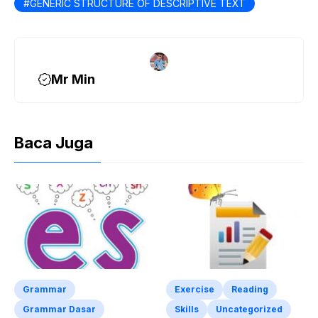
GENERIC STRUCTURE OF DESCRIPTIVE TEXT
o
k
Mr Min
Baca Juga
Grammar
Exercise
Reading
Grammar Dasar
Skills
Uncategorized