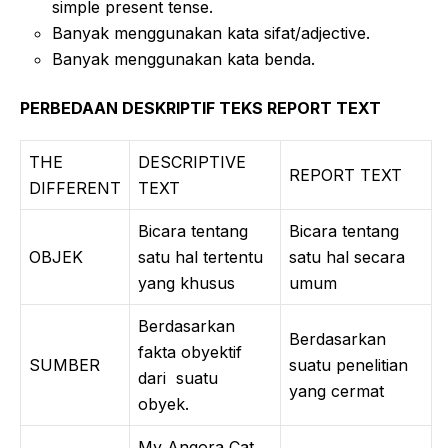
simple present tense.
Banyak menggunakan kata sifat/adjective.
Banyak menggunakan kata benda.
PERBEDAAN DESKRIPTIF TEKS REPORT TEXT
THE
DESCRIPTIVE
REPORT TEXT
DIFFERENT
TEXT
Bicara tentang
Bicara tentang
OBJEK
satu hal tertentu
satu hal secara
yang khusus
umum
Berdasarkan
Berdasarkan
fakta obyektif
SUMBER
suatu penelitian
dari suatu
yang cermat
obyek.
My Angora Cat