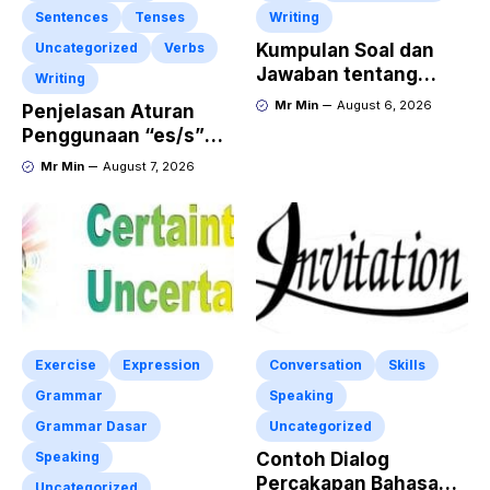
Sentences
Tenses
Writing
Uncategorized
Verbs
Kumpulan Soal dan
Jawaban tentang
Writing
Report Text Terbaru
Mr Min
August 6, 2026
Penjelasan Aturan
Penggunaan “es/s”
dalam Kalimat Bahasa
Mr Min
August 7, 2026
Inggris
Exercise
Expression
Conversation
Skills
Grammar
Speaking
Grammar Dasar
Uncategorized
Speaking
Contoh Dialog
Percakapan Bahasa
Uncategorized