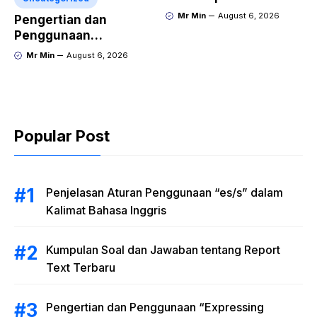
Inggris tentang
Mr Min
August 6, 2026
Pengertian dan
Invitation “Blues
Penggunaan
Concert” dan Artinya
“Expressing Certainty
Mr Min
August 6, 2026
and Uncertainty”
Lengkap
Popular Post
Penjelasan Aturan Penggunaan “es/s” dalam
Kalimat Bahasa Inggris
Kumpulan Soal dan Jawaban tentang Report
Text Terbaru
Pengertian dan Penggunaan “Expressing