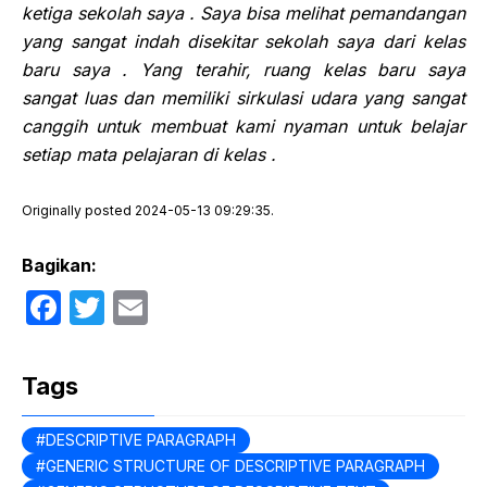
ketiga sekolah saya . Saya bisa melihat pemandangan
yang sangat indah disekitar sekolah saya dari kelas
baru saya . Yang terahir, ruang kelas baru saya
sangat luas dan memiliki sirkulasi udara yang sangat
canggih untuk membuat kami nyaman untuk belajar
setiap mata pelajaran di kelas .
Originally posted 2024-05-13 09:29:35.
Bagikan:
F
T
E
a
w
m
c
itt
ail
Tags
e
er
b
DESCRIPTIVE PARAGRAPH
GENERIC STRUCTURE OF DESCRIPTIVE PARAGRAPH
o