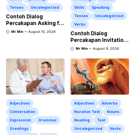
Tenses
Uncategorized
Skills
Speaking
Contoh Dialog
Tenses
Uncategorized
Percakapan Asking for
Verbs
Apology “Permintaan
Mr Min
August 10, 2026
Contoh Dialog
Maaf” Dan
Percakapan Invitation
Pengertiannya
Mengajak Teman
Mr Min
August 9, 2026
Lengkap dengan
Makan di Restoran
Latihan Soal
Dalam Bahasa Inggris
Adjectives
Adjectives
Adverbs
Conversation
Narative Text
Nouns
Expression
Grammar
Reading
Text
Greetings
Uncategorized
Verbs