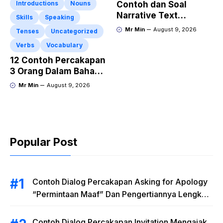
Introductions
Nouns
Contoh dan Soal
Narrative Text
Skills
Speaking
Lengkap Dengan
Mr Min
August 9, 2026
Tenses
Uncategorized
Kunci Jawaban
Verbs
Vocabulary
12 Contoh Percakapan
3 Orang Dalam Bahasa
Inggris di Rumah Sakit
Mr Min
August 9, 2026
Beserta Artinya
Popular Post
Contoh Dialog Percakapan Asking for Apology
“Permintaan Maaf” Dan Pengertiannya Lengkap
dengan Latihan Soal
Contoh Dialog Percakapan Invitation Mengajak