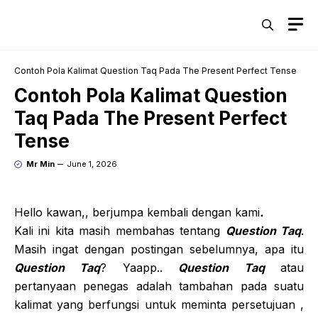
Skip
M
to
content
Contoh Pola Kalimat Question Taq Pada The Present Perfect Tense
Contoh Pola Kalimat Question
Taq Pada The Present Perfect
Tense
Mr Min
June 1, 2026
Hello kawan,, berjumpa kembali dengan kami
.
Kali ini kita masih membahas tentang
Question Taq
.
Masih ingat dengan postingan sebelumnya, apa itu
Question Taq
? Yaapp..
Question Taq
atau
pertanyaan penegas adalah tambahan pada suatu
kalimat yang berfungsi untuk meminta persetujuan ,