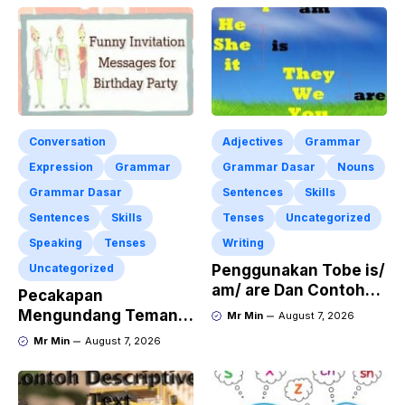
Conversation
Adjectives
Grammar
Expression
Grammar
Grammar Dasar
Nouns
Grammar Dasar
Sentences
Skills
Sentences
Skills
Tenses
Uncategorized
Speaking
Tenses
Writing
Uncategorized
Penggunakan Tobe is/
am/ are Dan Contoh
Pecakapan
Kalimat Bahasa
Mengundang Teman
Mr Min
August 7, 2026
Inggris dalam Bentuk
ke Acara Pesta Ulang
Mr Min
August 7, 2026
Simple Present Tense
Tahun “Birthday
Invitation” Dalam
Bahasa Inggris