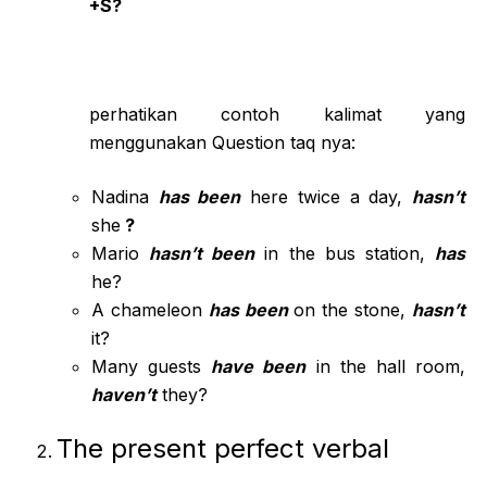
+S?
perhatikan contoh kalimat yang
menggunakan Question taq nya:
Nadina
has been
here twice a day,
hasn’t
she
?
Mario
hasn’t been
in the bus station,
has
he?
A chameleon
has been
on the stone,
hasn’t
it?
Many guests
have been
in the hall room,
haven’t
they?
The present perfect verbal