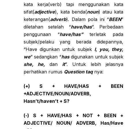
kata kerja(verb) tapi menggunakan kata
sifat(
adjective
), kata benda(
noun
) atau kata
keterangan(
adverb
). Dalam pola ini “
BEEN
”
diletahan setelah “
have/has
”. Perbedaan
penggunaan “
have/has”
terletak pada
subjek/pelaku yang berada didepannya,
“Have digunkan untuk subjek
I, you, they,
we
” sedangkan “
has
digunakan untuk subjek
she, he,
dan
it
”. Untuk lebih jelasnya
perhatikan rumus
Question taq
nya:
(+) S + HAVE/HAS + BEEN
+ADJECTIVE/NOUN/ADVERB,
Hasn’t/haven’t + S?
(-) S + HAVE/HAS + NOT + BEEN +
ADJECTIVE/ NOUN/ ADVERB, Has/Have