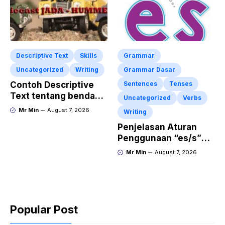
Descriptive Text
Skills
Grammar
Uncategorized
Writing
Grammar Dasar
Contoh Descriptive
Sentences
Tenses
Text tentang benda
Uncategorized
Verbs
“Diecast JADA –
Mr Min
August 7, 2026
Writing
HUMMER”
Penjelasan Aturan
Penggunaan “es/s”
dalam Kalimat Bahasa
Mr Min
August 7, 2026
Inggris
Popular Post