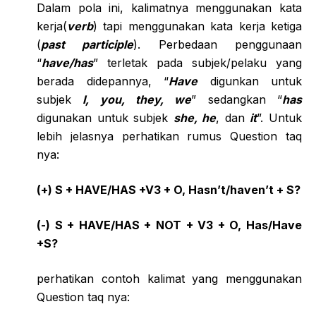
Dalam pola ini, kalimatnya menggunakan kata
kerja(
verb
) tapi menggunakan kata kerja ketiga
(
past participle
). Perbedaan penggunaan
“
have/has
” terletak pada subjek/pelaku yang
berada didepannya, “
Have
digunkan untuk
subjek
I, you, they, we
” sedangkan “
has
digunakan untuk subjek
she, he
, dan
it
”. Untuk
lebih jelasnya perhatikan rumus Question taq
nya:
(+) S + HAVE/HAS +V3 + O, Hasn’t/haven’t + S?
(-) S + HAVE/HAS + NOT + V3 + O, Has/Have
+S?
perhatikan contoh kalimat yang menggunakan
Question taq nya: