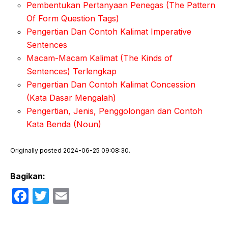
Pembentukan Pertanyaan Penegas (The Pattern
Of Form Question Tags)
Pengertian Dan Contoh Kalimat Imperative
Sentences
Macam-Macam Kalimat (The Kinds of
Sentences) Terlengkap
Pengertian Dan Contoh Kalimat Concession
(Kata Dasar Mengalah)
Pengertian, Jenis, Penggolongan dan Contoh
Kata Benda (Noun)
Originally posted 2024-06-25 09:08:30.
Bagikan:
F
T
E
a
w
m