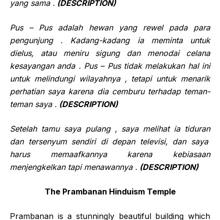
yang sama .
(DESCRIPTION)
Pus –
Pus
adalah
hewan
yang
rewel
pada
para
pengunjung . Kadang-kadang
ia
mem
i
n
ta
untuk
di
elus, atau meniru sigung dan
menodai
celana
kesayangan a
nda . Pus –
Pus
tidak melakukan hal ini
untuk m
elindungi
wilayahnya , tetapi untuk men
arik
perhatian
saya karena dia cemburu
terhadap
teman-
teman saya .
(DESCRIPTION)
Setelah tamu
saya
pulang , saya melihat
ia
t
iduran
dan tersenyum sendiri di depan televisi, dan saya
harus memaafkannya karena kebiasaan
menjengkelkan tapi menawannya .
(DESCRIPTION)
The Prambanan Hinduism Temple
Prambanan is a stunningly beautiful building which