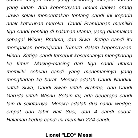
yang indah. Ada kepercayaan umum bahwa orang
Jawa selalu menceritakan tentang candi ini
kepada
anak
keturunan mereka. Candi Prambanan memiliki
tiga candi penting di halaman utama, yang dinamakan
sebagai Wisnu, Brahma, dan Siwa.
K
etiga
candi itu
merupakan
perwujudan
Trimurti dalam kepercayaan
Hindu.
Ke
tiga candi
tersebut kesemuanya
menghadap
ke timur. Masing-masing dari tiga candi utama
memiliki sebuah
candi
yang men
emaninya yang
menghadap ke barat. Mereka adalah
Candi
Nandini
untuk Siwa, Candi Swan untuk Brahma, dan Candi
Garuda untuk Wisnu. Selain itu, ada beberapa candi
lain di sekitar
nya
. Mereka adalah dua candi wedge,
empat dari tabir Bait Suci, dan 4 candi sudut.
Halaman kedua candi ini memiliki 224 candi.
Lionel “LEO” Messi