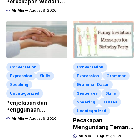
Percakapan Wedding
Penjelasan Materi dan
Invitation dalam
Mr Min
August 8, 2026
Latihan Soal
Bahasa Inggris dan
Terlengkap
Penjelasan
Terlengkap
Conversation
Conversation
Expression
Skills
Expression
Grammar
Speaking
Grammar Dasar
Uncategorized
Sentences
Skills
Penjelasan dan
Speaking
Tenses
Penggunaan
Uncategorized
“Expressing
Mr Min
August 8, 2026
Pecakapan
Sympathy” Lengkap
Mengundang Teman
dengan Contoh Dialog
ke Acara Pesta Ulang
Mr Min
August 7, 2026
dan Artinya