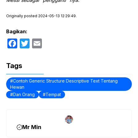
Originally posted 2024-05-13 12:29:49.
Bagikan:
F
T
E
a
w
m
c
itt
ail
Tags
e
er
b
Contoh Generic Structure Descriptive Text Tentang
Hewan
o
Dan Orang
Tempat
o
k
Mr Min