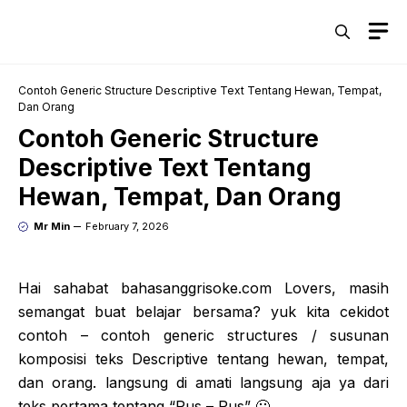
Skip
M
to
content
Contoh Generic Structure Descriptive Text Tentang Hewan, Tempat,
Dan Orang
Contoh Generic Structure
Descriptive Text Tentang
Hewan, Tempat, Dan Orang
Mr Min
February 7, 2026
Hai sahabat bahasanggrisoke.com Lovers, masih
semangat buat belajar bersama? yuk kita cekidot
contoh – contoh generic structures / susunan
komposisi teks Descriptive tentang hewan, tempat,
dan orang. langsung di amati langsung aja ya dari
teks pertama tentang “Pus – Pus” 🙂