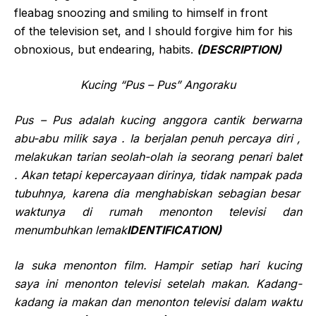
fleabag snoozing and smiling to himself in front
of the television set, and I should forgive him for his
obnoxious, but endearing, habits.
(DESCRIPTION)
Kucing “Pus – Pus” Angoraku
Pus –
Pus
adalah
kucing anggora
cantik berwarna
abu-abu
milik
saya . I
a
berjalan penuh percaya diri ,
melakukan tarian seolah-olah ia seorang penari balet
.
Akan tetapi kepercayaan
dirinya, tidak
nampak
pada
tubuhnya, karena dia menghabiskan sebagian besar
waktunya di rumah menonton televisi da
n
menumbuhkan lemak
IDENTIFICATION)
Ia
suka menonton film. Hampir setiap hari kucing
saya
ini
menonton televisi setelah
makan
. Kadang-
kadang ia makan dan menonton televisi dalam waktu