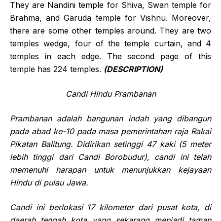
They are Nandini temple for Shiva, Swan temple for
Brahma, and Garuda temple for Vishnu. Moreover,
there are some other temples around. They are two
temples wedge, four of the temple curtain, and 4
temples in each edge. The second page of this
temple has 224 temples.
(DESCRIPTION)
Candi Hindu
Prambanan
Prambanan adalah bangunan
indah
yang dibangun
pada abad ke-10
pada masa pemerintahan
raja Rakai
Pikatan Balitung.
Didirikan
setinggi 47 kaki (5 meter
lebih tinggi dari Candi Borobudur), candi ini telah
memenuhi harapa
n untuk
menunjukkan kejayaan
Hindu di pulau Jawa.
Candi ini
berlokasi
17 kilometer dari pusat kota, di
daerah tengah
kota
yang sekarang
menjadi
taman