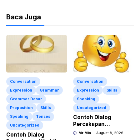
Baca Juga
Conversation
Conversation
Expression
Grammar
Expression
Skills
Grammar Dasar
Speaking
Preposition
Skills
Uncategorized
Speaking
Tenses
Contoh Dialog
Percakapan
Uncategorized
Responding to Good
Mr Min
August 8, 2026
Contoh Dialog
News dengan