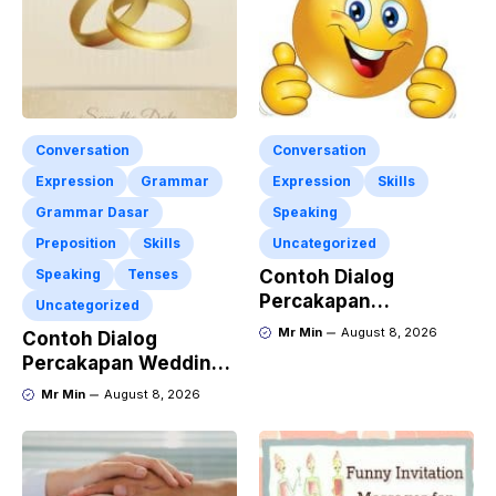
Conversation
Conversation
Expression
Grammar
Expression
Skills
Grammar Dasar
Speaking
Preposition
Skills
Uncategorized
Speaking
Tenses
Contoh Dialog
Percakapan
Uncategorized
Responding to Good
Mr Min
August 8, 2026
Contoh Dialog
News dengan
Percakapan Wedding
Penjelasan Materi dan
Invitation dalam
Mr Min
August 8, 2026
Latihan Soal
Bahasa Inggris dan
Terlengkap
Penjelasan
Terlengkap