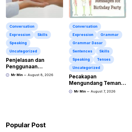
Conversation
Conversation
Expression
Skills
Expression
Grammar
Speaking
Grammar Dasar
Uncategorized
Sentences
Skills
Penjelasan dan
Speaking
Tenses
Penggunaan
Uncategorized
“Expressing
Mr Min
August 8, 2026
Pecakapan
Sympathy” Lengkap
Mengundang Teman
dengan Contoh Dialog
ke Acara Pesta Ulang
Mr Min
August 7, 2026
dan Artinya
Tahun “Birthday
Invitation” Dalam
Bahasa Inggris
Popular Post