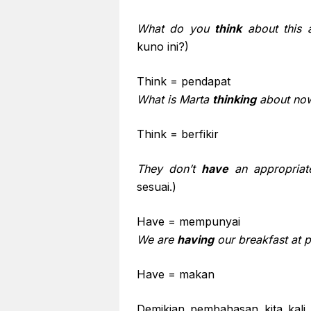
What do you
think
about this 
kuno ini?)
Think = pendapat
What is
Marta
thinking
about
no
Think = berfikir
They don’t
have
an appropriate
sesuai.)
Have = mempunyai
We are
having
our breakfast
at 
Have = makan
Demikian pembahasan kita kali