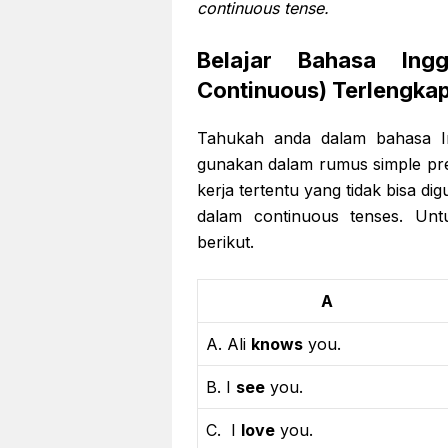
continuous tense.
Belajar Bahasa Ing
Continuous) Terlengka
Tahukah anda dalam bahasa In
gunakan dalam rumus simple pre
kerja tertentu yang tidak bisa di
dalam continuous tenses. Unt
berikut.
A
A. Ali
knows
you.
B. I
see
you.
C. I
love
you.