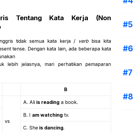
gris Tentang Kata Kerja (Non
p
ggris tidak semua kata kerja /
verb
bisa kita
sent tense. Dengan kata lain, ada beberapa kata
gunakan
uk lebih jelasnya, mari perhatikan pemaparan
B
A. Ali
is reading
a book.
B. I
am watching
tv.
vs
C. She
is dancing
.