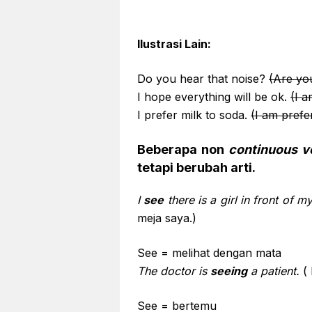
Ilustrasi Lain:
Do you hear that noise?
(Are you
I hope everything will be ok.
(I a
I prefer milk to soda.
(I am prefe
Beberapa non
continuous v
tetapi berubah arti.
I
see
there is a
girl in front of
my
meja saya.)
See = melihat dengan mata
The doctor is
seeing
a patient.
( 
See = bertemu