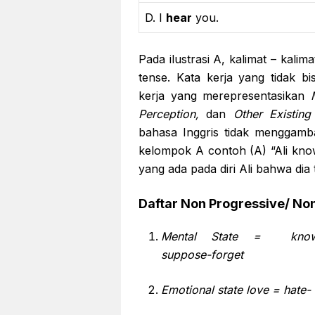
D. I
hear
you.
Pada ilustrasi A, kalimat – kali
tense. Kata kerja yang tidak b
kerja yang merepresentasikan
Perception,
dan
Other Existing
bahasa Inggris tidak menggamb
kelompok A contoh (A) “Ali kno
yang ada pada diri Ali bahwa dia
Daftar Non Progressive
/ No
Mental State = know-b
suppose-forget
Emotional state love = hate- 