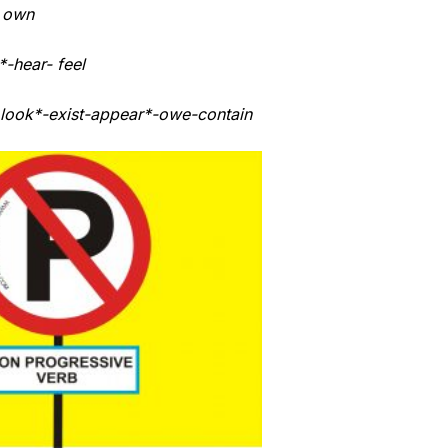
- own
*-hear- feel
look*-exist-
appear*-owe-contain