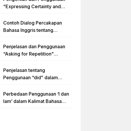
“Expressing Certainty and
Uncertainty” Lengkap
Contoh Dialog Percakapan
Bahasa Inggris tentang
Invitation “Blues Concert” dan
Artinya
Penjelasan dan Penggunaan
“Asking for Repetition”
Lengkap dengan Contoh Dialog
dan Latihan Soal
Penjelasan tentang
Penggunaan “did” dalam
Kalimat Simple Past Tense
Perbedaan Penggunaan ‘I dan
Iam’ dalam Kalimat Bahasa
Inggris