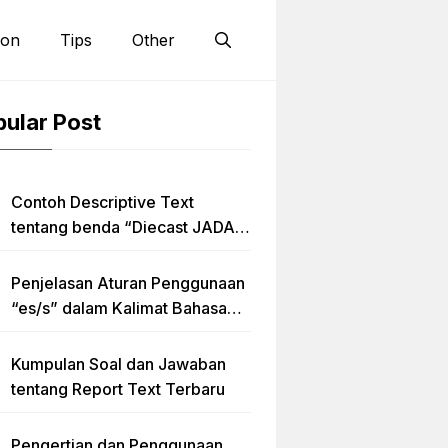
ion
Tips
Other
ular Post
Contoh Descriptive Text
tentang benda “Diecast JADA –
HUMMER”
Penjelasan Aturan Penggunaan
“es/s” dalam Kalimat Bahasa
Inggris
Kumpulan Soal dan Jawaban
tentang Report Text Terbaru
Pengertian dan Penggunaan