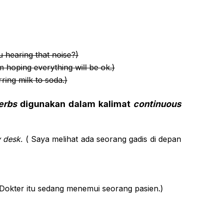
 hearing that noise?)
m hoping everything will be
ok.)
rring
milk to
soda.)
erbs
digunakan dalam kalimat
continuous
 desk.
( Saya melihat ada seorang gadis di depan
Dokter itu sedang menemui seorang pasien.)