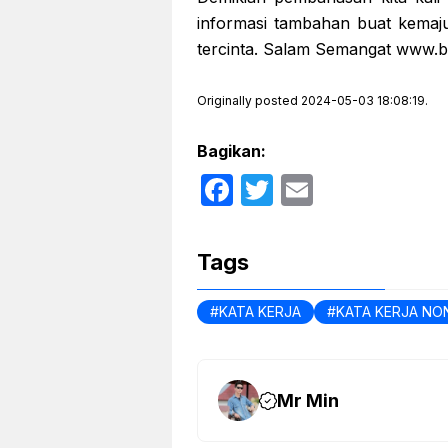
informasi tambahan buat kemaj
tercinta. Salam Semangat www.ba
Originally posted 2024-05-03 18:08:19.
Bagikan:
F
T
E
a
w
m
c
itt
ail
Tags
e
er
b
KATA KERJA
KATA KERJA NO
o
o
Mr Min
k